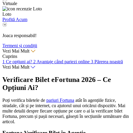
Virtuale
Loto
Profită Acum
Joaca responsabil!
Termeni și condiții
Vezi Mai Mult
Cuprins
1
Ce opțiuni ai?
2
Avantaje când pariezi online
3
Părerea noastră
Vezi Mai Mult
Verificare Bilet eFortuna 2026 – Ce
Opțiuni Ai?
Poți verifica biletele de
pariuri Fortuna
atât în agențiile fizice,
stradale, cât și pe internet, cu ajutorul unui oricărui dispozitiv. Mai
multe detalii despre fiecare opțiune pe care o ai la verificare bilet
Fortuna, precum și pașii necesari, găsești în secțiunile următoare din
articol.
Fortuna Verificare Bilet în Agenție