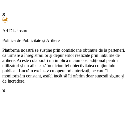
Ad Disclosure
Politica de Publicitate și Afiliere
Platforma noastră se susține prin comisioane obținute de la parteneri,
ca urmare a înregistrărilor și depunerilor realizate prin linkurile de
afiliere. Aceste colaborări nu implică niciun cost adițional pentru
utilizatori și nu afectează în niciun fel obiectivitatea conținutului
publicat. Lucrăm exclusiv cu operatori autorizați, pe care îi
monitorizăm constant, astfel încât să îți oferim doar sugestii sigure și
de încredere.