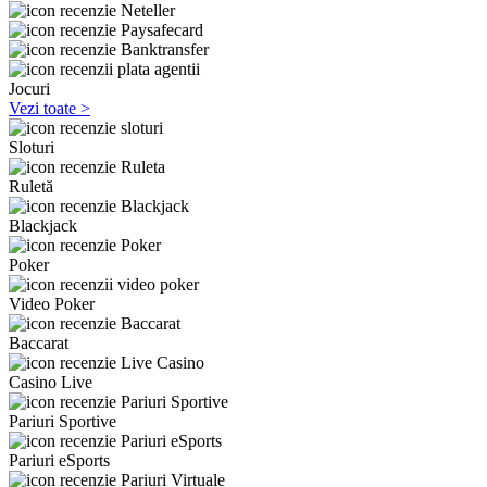
Jocuri
Vezi toate >
Sloturi
Ruletă
Blackjack
Poker
Video Poker
Baccarat
Casino Live
Pariuri Sportive
Pariuri eSports