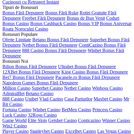
Cazinouri cu Retrageri Instant
Tipuri de Bonusuri
Bonus Fără Depunere
Bonus Fără Rulaj
Rotiri Gratuite Fără
Depunere
Freebet Fără Depunere
Bonus de Bun Venit
Coduri
Bonus Casino
Bonus Cashback Casino
Bonus VIP
Bonus Aniversar
Roata Norocului Casino
Bonusuri Populare
Oferte Limitate
Betano Bonus Fără Depunere
Superbet Bonus Fără
Depunere
Netbet Bonus Fără Depunere
ContiCazino Bonus Fără
Depunere
888 Casino Bonus Fără Depunere
Winbet Bonus Fără
Depunere
Bonusuri Noi
Bilion Bonus Fără Depunere
Ultrabet Bonus Fără Depunere
12XBet Bonus Fără Depunere
King Casino Bonus Fără Depunere
Bet7 Bonus Fără Depunere
Pacanele.ro Bonus Fără Depunere
Napoleon Games Bonus Fără Depunere
Million Casino
Superbet Casino
Netbet Casino
Winboss Casino
AdmiralBet
Betano Casino
888 Casino
Unibet
Vlad Cazino
Casa Pariurilor
Maxbet Casino
Mr
Bit Casino
Fortuna Casino
Winbet Casino
BetMen Casino
Princess Casino
Luck Casino
32Roșu Casino
Game World
Elite Slots
Getsbet Casino
Conticazino
Winner Casino
Win2 Casino
Player Casino
Stanleybet Casino
Excelbet Casino
Las Vegas Casino