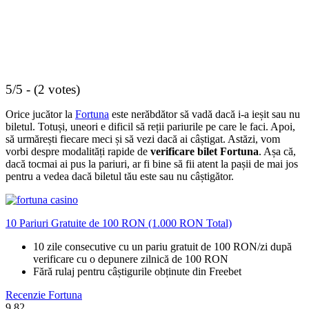
5/5 - (2 votes)
Orice jucător la
Fortuna
este nerăbdător să vadă dacă i-a ieșit sau nu
biletul. Totuși, uneori e dificil să reții pariurile pe care le faci. Apoi,
să urmărești fiecare meci și să vezi dacă ai câștigat. Astăzi, vom
vorbi despre modalități rapide de
verificare bilet Fortuna
. Așa că,
dacă tocmai ai pus la pariuri, ar fi bine să fii atent la pașii de mai jos
pentru a vedea dacă biletul tău este sau nu câștigător.
10 Pariuri Gratuite de 100 RON (1.000 RON Total)
10 zile consecutive cu un pariu gratuit de 100 RON/zi după
verificare cu o depunere zilnică de 100 RON
Fără rulaj pentru câștigurile obținute din Freebet
Recenzie Fortuna
9.82