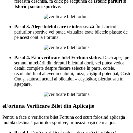
fereastra deschisă, fă click pe secțiunea de
Istoric pariuri
și
Istoric pariuri sportive
.
Pasul 3.
Alege biletul care te interesează
. În istoricul
pariurilor sportive vei putea vizualiza toate biletele plasate de
pe acest cont la Fortuna.
Pasul 4. Fă o verificare bilet Fortuna status
. Dacă apeși pe
semnul întrebării din dreptul biletului dorit, vei putea vedea
detalii complete despre fiecare selecție în parte, cotele,
rezultatul final al evenimentului, miza, câștigul potențial, Cash
Out și statusul actual al biletului – câștigător, pierdut sau în
așteptare.
eFortuna Verificare Bilet din Aplicație
​Pentru a face o verificare bilet Fortuna cod scurt folosind aplicația
mobilă destinată pariurilor sportive, urmează pașii de mai jos:​
Pasul 1
. Dacă nu ai făcut-o deja, descarcă și instalează