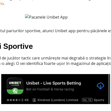
ino
.
ntul pariurilor sportive, atunci Unibet app pentru păcănele es
i Sportive
l de jucător tactic care urmărește mai degrabă o strategie în
o alegi. O vei identifica foarte ușor în magazinul de aplicații