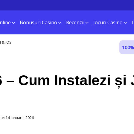
nline
Bonusuri Casino
Recenzii
Jocuri Casino
d & iOS
100% 
 – Cum Instalezi și 
te: 14 ianuarie 2026