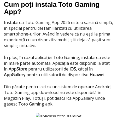
Cum poți instala Toto Gaming
App?
Instalarea Toto Gaming App 2026 este o sarcină simplă,
în special pentru cei familiarizați cu utilizarea
smartphone-urilor. Având în vedere că nu ești la prima
experiență cu un dispozitiv mobil, știi deja că pașii sunt
simpli și intuitivi.
În plus, în cazul aplicației Toto Gaming, instalarea este
în mare parte automată. Aplicația este disponibilă atât
în
AppStore
pentru utilizatorii de
iOS
, cât și în
AppGallery
pentru utilizatorii de dispozitive
Huawei
.
Din păcate pentru cei cu un sistem de operare Android,
Toto Gaming app download nu este disponibilă în
Magazin Play. Totuși, pot descărca AppGallery unde
găsesc Toto Gaming apk.