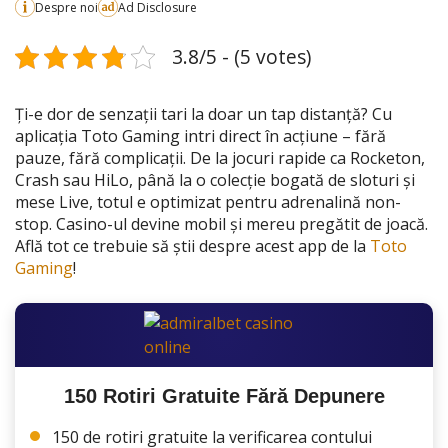
Despre noi
Ad Disclosure
3.8/5 - (5 votes)
Ți-e dor de senzații tari la doar un tap distanță? Cu
aplicația Toto Gaming intri direct în acțiune – fără
pauze, fără complicații. De la jocuri rapide ca Rocketon,
Crash sau HiLo, până la o colecție bogată de sloturi și
mese Live, totul e optimizat pentru adrenalină non-
stop. Casino-ul devine mobil și mereu pregătit de joacă.
Află tot ce trebuie să știi despre acest app de la
Toto
Gaming
!
150 Rotiri Gratuite Fără Depunere
150 de rotiri gratuite la verificarea contului