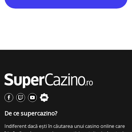
De ce supercazino?
Indiferent dacă ești în căutarea unui casino online care