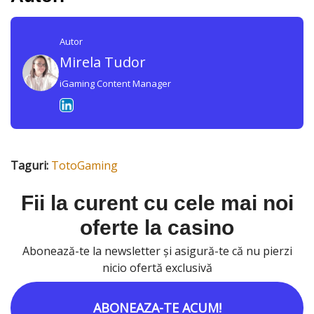
Autor
Mirela Tudor
iGaming Content Manager
Taguri:
TotoGaming
Fii la curent cu cele mai noi
oferte la casino
Abonează-te la newsletter și asigură-te că nu pierzi
nicio ofertă exclusivă
ABONEAZA-TE ACUM!