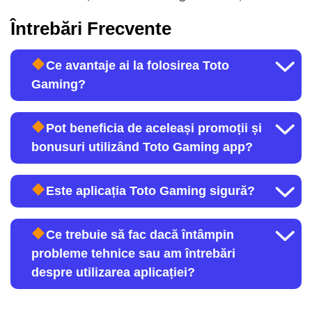
Întrebări Frecvente
Ce avantaje ai la folosirea Toto
Gaming?
Pot beneficia de aceleași promoții și
bonusuri utilizând Toto Gaming app?
Este aplicația Toto Gaming sigură?
Ce trebuie să fac dacă întâmpin
probleme tehnice sau am întrebări
despre utilizarea aplicației?