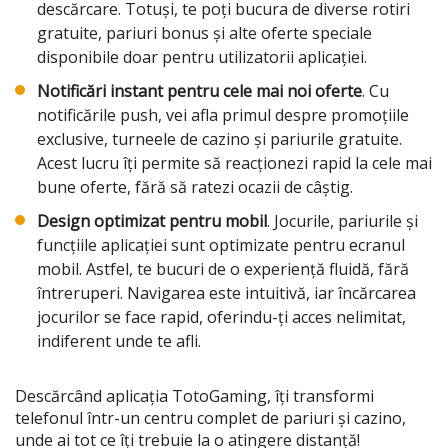
descărcare. Totuși, te poți bucura de diverse rotiri
gratuite, pariuri bonus și alte oferte speciale
disponibile doar pentru utilizatorii aplicației.
Notificări instant pentru cele mai noi oferte
. Cu
notificările push, vei afla primul despre promoțiile
exclusive, turneele de cazino și pariurile gratuite.
Acest lucru îți permite să reacționezi rapid la cele mai
bune oferte, fără să ratezi ocazii de câștig.
Design optimizat pentru mobil
. Jocurile, pariurile și
funcțiile aplicației sunt optimizate pentru ecranul
mobil. Astfel, te bucuri de o experiență fluidă, fără
întreruperi. Navigarea este intuitivă, iar încărcarea
jocurilor se face rapid, oferindu-ți acces nelimitat,
indiferent unde te afli.
Descărcând aplicația TotoGaming, îți transformi
telefonul într-un centru complet de pariuri și cazino,
unde ai tot ce îți trebuie la o atingere distanță!