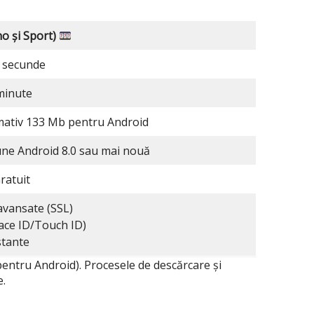
o și Sport)
0 secunde
minute
mativ 133 Mb pentru Android
une Android 8.0 sau mai nouă
ratuit
avansate (SSL)
Face ID/Touch ID)
stante
entru Android). Procesele de descărcare și
e.