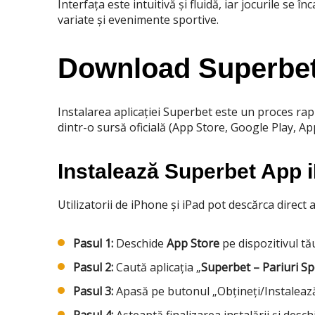
Interfața este intuitivă și fluidă, iar jocurile se 
variate și evenimente sportive.
Download Superbet 
Instalarea aplicației Superbet este un proces rapid
dintr-o sursă oficială (App Store, Google Play, Ap
Instalează Superbet App 
Utilizatorii de iPhone și iPad pot descărca direct 
Pasul 1:
Deschide
App Store
pe dispozitivul tă
Pasul 2:
Caută aplicația „
Superbet – Pariuri Sp
Pasul 3:
Apasă pe butonul „Obțineți/Instalează
Pasul 4:
Așteaptă finalizarea instalării și deschi