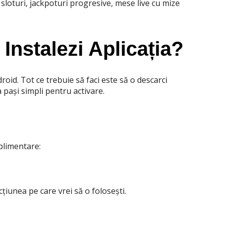
de sloturi, jackpoturi progresive, mese live cu mize
nstalezi Aplicația?
roid. Tot ce trebuie să faci este să o descarci
 pași simpli pentru activare.
uplimentare:
ecțiunea pe care vrei să o folosești.