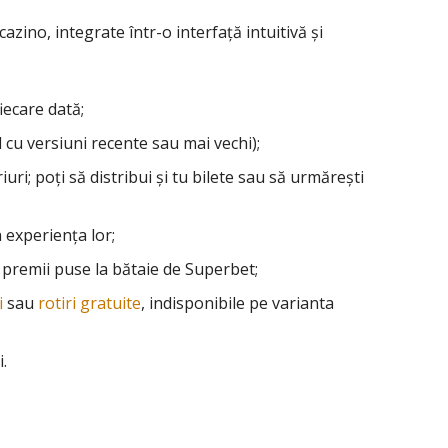
zino, integrate într-o interfață intuitivă și
iecare dată;
 cu versiuni recente sau mai vechi);
uri; poți să distribui și tu bilete sau să urmărești
n experiența lor;
cu premii puse la bătaie de Superbet;
i
sau
rotiri gratuite
, indisponibile pe varianta
i.