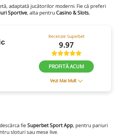
ă, adaptată jucătorilor moderni. Fie că preferi
iuri Sportive
, alta pentru
Casino & Slots.
Recenzie Superbet
ic
9.97
PROFITĂ ACUM
Vezi Mai Mult
 descărca fie
Superbet Sport App
, pentru pariuri
ntru sloturi sau mese live.