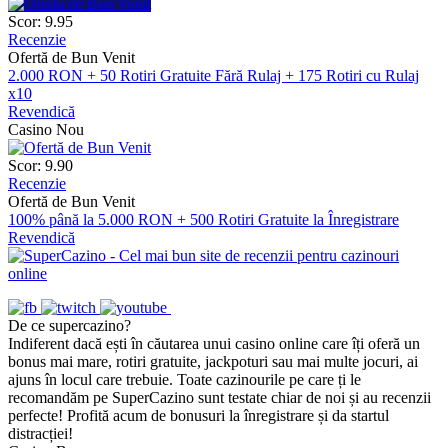
Scor: 9.95
Recenzie
Ofertă de Bun Venit
2.000 RON + 50 Rotiri Gratuite Fără Rulaj + 175 Rotiri cu Rulaj
x10
Revendică
Casino Nou
Scor: 9.90
Recenzie
Ofertă de Bun Venit
100% până la 5.000 RON + 500 Rotiri Gratuite la Înregistrare
Revendică
De ce supercazino?
Indiferent dacă ești în căutarea unui casino online care îți oferă un
bonus mai mare, rotiri gratuite, jackpoturi sau mai multe jocuri, ai
ajuns în locul care trebuie. Toate cazinourile pe care ți le
recomandăm pe SuperCazino sunt testate chiar de noi și au recenzii
perfecte! Profită acum de bonusuri la înregistrare și da startul
distracției!