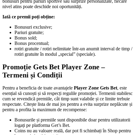
bonusuri pentru pariuri sportive sau surprize personalizate, fiecare
nivel atins poate deschide noi oportunități.
Iată ce premii poți obține:
Bonusuri exclusive;
Pariuri gratuite;
Bonus sold;
Bonus procentual;
rotiri gratuite / rotiri nelimitate într-un anumit interval de timp /
rotiri gratuite în modul „special” (speciale).
Promoție Gets Bet Player Zone –
Termeni și Condiții
Pentru a beneficia de toate avantajele
Player Zone Gets Bet
, este
esențial să cunoști și să respecți regulile promoției. Termenii stabilesc
cum se revendică premiile, cât timp sunt valabile și ce limite trebuie
respectate. Citește lista de mai jos pentru a evita surprize neplăcute și
pentru a profita la maximum de recompense:
Bonusurile și premiile sunt disponibile doar pentru utilizatorii
logați pe platforma Get’s Bet.
Coins nu au valoare reală, dar pot fi schimbați în Shop pentru