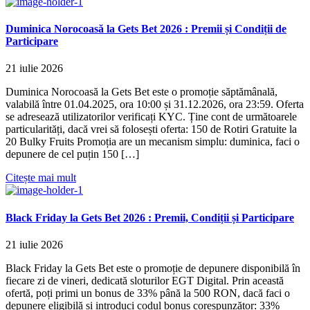
Duminica Norocoasă la Gets Bet 2026 : Premii și Condiții de
Participare
21 iulie 2026
Duminica Norocoasă la Gets Bet este o promoție săptămânală,
valabilă între 01.04.2025, ora 10:00 și 31.12.2026, ora 23:59. Oferta
se adresează utilizatorilor verificați KYC. Ține cont de următoarele
particularități, dacă vrei să folosești oferta: 150 de Rotiri Gratuite la
20 Bulky Fruits Promoția are un mecanism simplu: duminica, faci o
depunere de cel puțin 150 […]
Citește mai mult
Black Friday la Gets Bet 2026 : Premii, Condiții și Participare
21 iulie 2026
Black Friday la Gets Bet este o promoție de depunere disponibilă în
fiecare zi de vineri, dedicată sloturilor EGT Digital. Prin această
ofertă, poți primi un bonus de 33% până la 500 RON, dacă faci o
depunere eligibilă și introduci codul bonus corespunzător: 33%