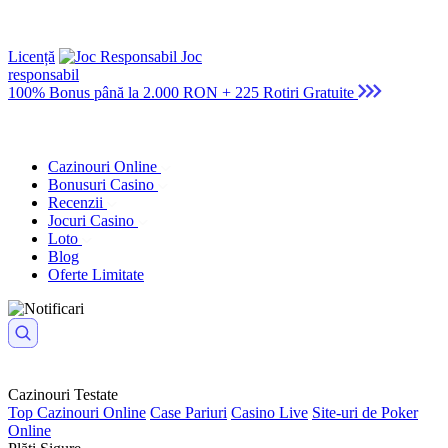
Licență
Joc
responsabil
100% Bonus până la 2.000 RON + 225 Rotiri Gratuite
Cazinouri Online
Bonusuri Casino
Recenzii
Jocuri Casino
Loto
Blog
Oferte Limitate
Cazinouri Testate
Top Cazinouri Online
Case Pariuri
Casino Live
Site-uri de Poker
Online