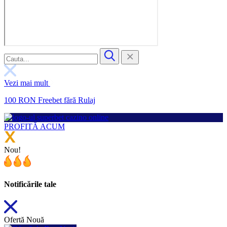
Vezi mai mult
100 RON Freebet fără Rulaj
PROFITĂ ACUM
Nou!
Notificările tale
Ofertă Nouă