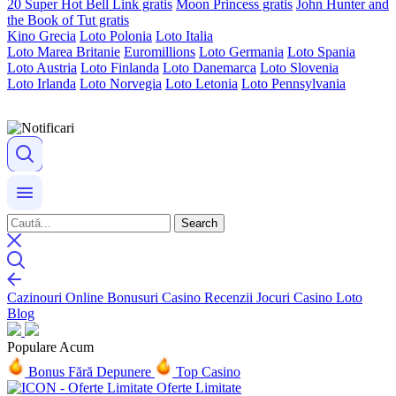
20 Super Hot Bell Link gratis
Moon Princess gratis
John Hunter and
the Book of Tut gratis
Kino Grecia
Loto Polonia
Loto Italia
Loto Marea Britanie
Euromillions
Loto Germania
Loto Spania
Loto Austria
Loto Finlanda
Loto Danemarca
Loto Slovenia
Loto Irlanda
Loto Norvegia
Loto Letonia
Loto Pennsylvania
Cazinouri Online
Bonusuri Casino
Recenzii
Jocuri Casino
Loto
Blog
Populare Acum
Bonus Fără Depunere
Top Casino
Oferte Limitate