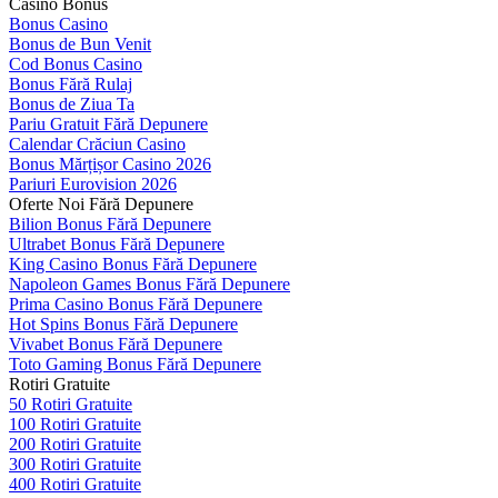
Casino Bonus
Bonus Casino
Bonus de Bun Venit
Cod Bonus Casino
Bonus Fără Rulaj
Bonus de Ziua Ta
Pariu Gratuit Fără Depunere
Calendar Crăciun Casino
Bonus Mărțișor Casino 2026
Pariuri Eurovision 2026
Oferte Noi Fără Depunere
Bilion Bonus Fără Depunere
Ultrabet Bonus Fără Depunere
King Casino Bonus Fără Depunere
Napoleon Games Bonus Fără Depunere
Prima Casino Bonus Fără Depunere
Hot Spins Bonus Fără Depunere
Vivabet Bonus Fără Depunere
Toto Gaming Bonus Fără Depunere
Rotiri Gratuite
50 Rotiri Gratuite
100 Rotiri Gratuite
200 Rotiri Gratuite
300 Rotiri Gratuite
400 Rotiri Gratuite