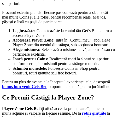
sau pariuri.
Procesul este simplu, dar fiecare pas contează pentru a obține cât
mai multe Coins și a le folosi pentru recompense reale. Mai jos,
gășești o listă cu pașii de participare:
Loghează-te:
Conectează-te la contul tău Get’s Bet pentru a
accesa Player Zone.
Accesează Player Zone:
Intră în „Contul meu”, apoi alege
Player Zone din meniul din stânga, sub secțiunea bonusuri.
Alege misiunea:
Selectează o misiune activă, automată sau cu
participare explicită.
Joacă pentru Coins:
Realizează rotiri la sloturi sau pariuri
conform cerințelor misiunii pentru a strânge monede.
Schimbă monedele:
Folosește Coins în Shop pentru
bonusuri, rotiri gratuite sau free bet-uri.
Pentru un plus de avantaje la începutul experienței tale, descoperă
bonus bun venit Gets Bet
, o oportunitate utilă pentru jucătorii noi.
Ce Premii Câștigi la Player Zone?
Player Zone Gets Bet
îți oferă acces la premii care îți aduc mai
multă acțiune și valoare în fiecare sesiune. De la
rotiri gratuite
la