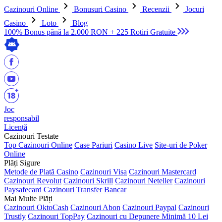
Cazinouri Online
Bonusuri Casino
Recenzii
Jocuri
Casino
Loto
Blog
100% Bonus până la 2.000 RON + 225 Rotiri Gratuite
Joc
responsabil
Licență
Cazinouri Testate
Top Cazinouri Online
Case Pariuri
Casino Live
Site-uri de Poker
Online
Plăți Sigure
Metode de Plată Casino
Cazinouri Visa
Cazinouri Mastercard
Cazinouri Revolut
Cazinouri Skrill
Cazinouri Neteller
Cazinouri
Paysafecard
Cazinouri Transfer Bancar
Mai Multe Plăți
Cazinouri OktoCash
Cazinouri Abon
Cazinouri Paypal
Cazinouri
Trustly
Cazinouri TopPay
Cazinouri cu Depunere Minimă 10 Lei