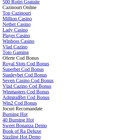
500 Rotiri Gratuite
Cazinouri Online
Top Cazinouri
Million Casino
Netbet Casino
Lady Casino
Player Casino
Winboss Casino
Vlad Cazino
Toto Gaming
Oferte Cod Bonus
Royal Slots Cod Bonus
Superbet Cod Bonus
Stanleybet Cod Bonus
Seven Casino Cod Bonus
Vlad Cazino Cod Bonus
Winmasters Cod Bonus
AdmiralBet Cod Bonus
Win2 Cod Bonus
Jocuri Recomandate
Burning Hot
40 Burning Hot
Sweet Bonanza Demo
Book of Ra Deluxe
Sizzling Hot Demo