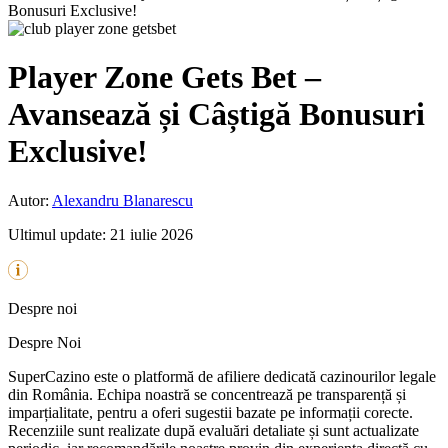
Bonusuri Exclusive!
Player Zone Gets Bet –
Avansează și Câștigă Bonusuri
Exclusive!
Autor:
Alexandru Blanarescu
Ultimul update: 21 iulie 2026
Despre noi
Despre Noi
SuperCazino este o platformă de afiliere dedicată cazinourilor legale
din România. Echipa noastră se concentrează pe transparență și
imparțialitate, pentru a oferi sugestii bazate pe informații corecte.
Recenziile sunt realizate după evaluări detaliate și sunt actualizate