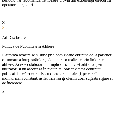
periodic, iar recomandările noastre provin din experiența directă cu
operatorii de jocuri.
Ad Disclosure
Politica de Publicitate și Afiliere
Platforma noastră se susține prin comisioane obținute de la parteneri,
ca urmare a înregistrărilor și depunerilor realizate prin linkurile de
afiliere. Aceste colaborări nu implică niciun cost adițional pentru
utilizatori și nu afectează în niciun fel obiectivitatea conținutului
publicat. Lucrăm exclusiv cu operatori autorizați, pe care îi
monitorizăm constant, astfel încât să îți oferim doar sugestii sigure și
de încredere.