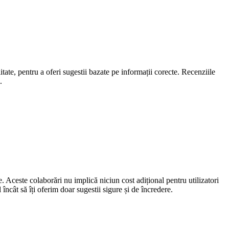
ate, pentru a oferi sugestii bazate pe informații corecte. Recenziile
.
e. Aceste colaborări nu implică niciun cost adițional pentru utilizatori
încât să îți oferim doar sugestii sigure și de încredere.