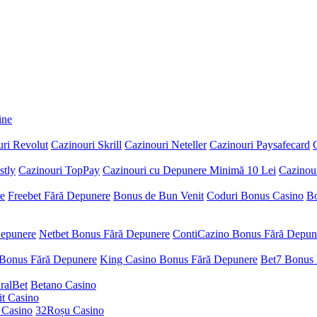
ine
ri Revolut
Cazinouri Skrill
Cazinouri Neteller
Cazinouri Paysafecard
stly
Cazinouri TopPay
Cazinouri cu Depunere Minimă 10 Lei
Cazinour
re
Freebet Fără Depunere
Bonus de Bun Venit
Coduri Bonus Casino
Bo
Depunere
Netbet Bonus Fără Depunere
ContiCazino Bonus Fără Depun
Bonus Fără Depunere
King Casino Bonus Fără Depunere
Bet7 Bonus 
ralBet
Betano Casino
t Casino
 Casino
32Roșu Casino