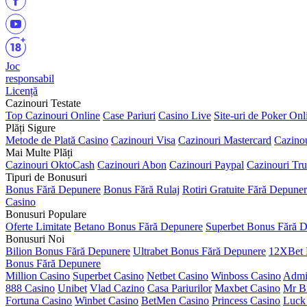
Joc
responsabil
Licență
Cazinouri Testate
Top Cazinouri Online
Case Pariuri
Casino Live
Site-uri de Poker Onl
Plăți Sigure
Metode de Plată Casino
Cazinouri Visa
Cazinouri Mastercard
Cazinou
Mai Multe Plăți
Cazinouri OktoCash
Cazinouri Abon
Cazinouri Paypal
Cazinouri Tru
Tipuri de Bonusuri
Bonus Fără Depunere
Bonus Fără Rulaj
Rotiri Gratuite Fără Depune
Casino
Bonusuri Populare
Oferte Limitate
Betano Bonus Fără Depunere
Superbet Bonus Fără 
Bonusuri Noi
Bilion Bonus Fără Depunere
Ultrabet Bonus Fără Depunere
12XBet 
Bonus Fără Depunere
Million Casino
Superbet Casino
Netbet Casino
Winboss Casino
Admi
888 Casino
Unibet
Vlad Cazino
Casa Pariurilor
Maxbet Casino
Mr Bi
Fortuna Casino
Winbet Casino
BetMen Casino
Princess Casino
Luck