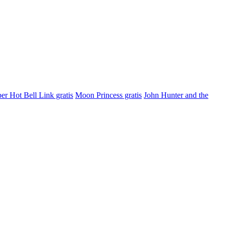
er Hot Bell Link gratis
Moon Princess gratis
John Hunter and the