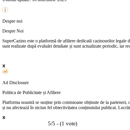
Despre noi
Despre Noi
SuperCazino este o platformă de afiliere dedicată cazinourilor legale d
sunt realizate după evaluări detaliate și sunt actualizate periodic, iar 
Ad Disclosure
Politica de Publicitate și Afiliere
Platforma noastră se susține prin comisioane obținute de la parteneri, ca
și nu afectează în niciun fel obiectivitatea conținutului publicat. Lucră
5/5 - (1 vote)