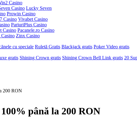
in2 Casino
Seven Casino
Lucky Seven
ino
Prowin Casino
7 Casino
Vivabet Casino
asino
PariuriPlus Casino
et Casino
Pacanele.ro Casino
 Casino
Zinx Casino
cănele cu speciale
Ruletă Gratis
Blackjack gratis
Poker Video gratis
xe gratis
Shining Crown gratis
Shining Crown Bell Link gratis
20 Sup
 la 200 RON
 – 100% până la 200 RON