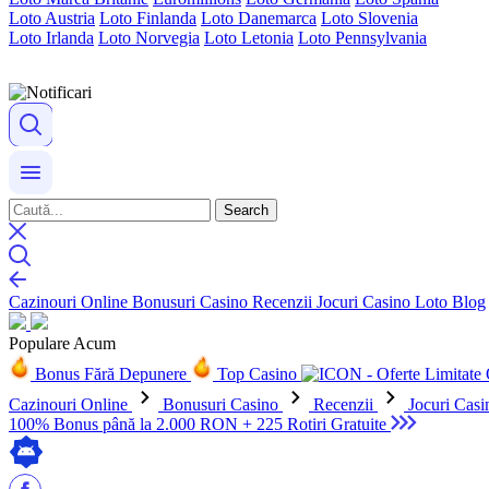
Loto Austria
Loto Finlanda
Loto Danemarca
Loto Slovenia
Loto Irlanda
Loto Norvegia
Loto Letonia
Loto Pennsylvania
Cazinouri Online
Bonusuri Casino
Recenzii
Jocuri Casino
Loto
Blog
Populare Acum
Bonus Fără Depunere
Top Casino
O
Cazinouri Online
Bonusuri Casino
Recenzii
Jocuri Cas
100% Bonus până la 2.000 RON + 225 Rotiri Gratuite