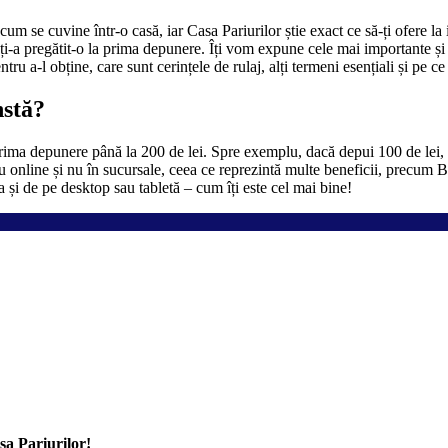
 se cuvine într-o casă, iar Casa Pariurilor știe exact ce să-ți ofere la 
asa ți-a pregătit-o la prima depunere. Îți vom expune cele mai importante ș
entru a-l obține, care sunt cerințele de rulaj, alți termeni esențiali și pe 
nstă?
ima depunere până la 200 de lei. Spre exemplu, dacă depui 100 de lei, v
tău online și nu în sucursale, ceea ce reprezintă multe beneficii, prec
ca și de pe desktop sau tabletă – cum îți este cel mai bine!
sa Pariurilor!