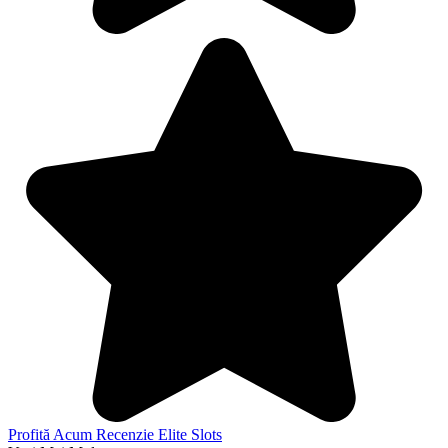
Profită Acum
Recenzie Elite Slots