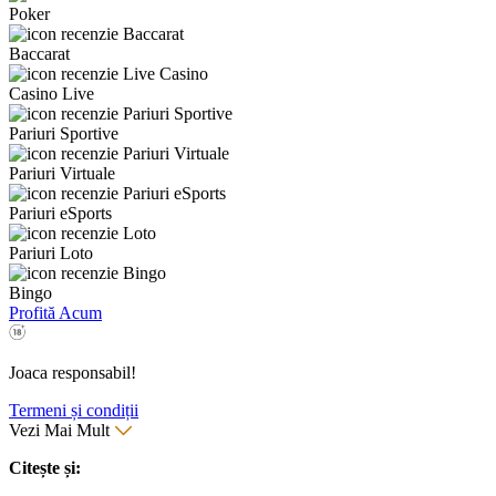
Poker
Baccarat
Casino Live
Pariuri Sportive
Pariuri Virtuale
Pariuri eSports
Pariuri Loto
Bingo
Profită Acum
Joaca responsabil!
Termeni și condiții
Vezi Mai Mult
Citește și: