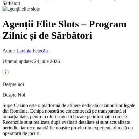
Sărbători
Agenții Elite Slots – Program
Zilnic și de Sărbători
Autor:
Lavinia Fetecău
Ultimul update: 24 iulie 2026
Despre noi
Despre Noi
SuperCazino este o platformă de afiliere dedicată cazinourilor legale
din România. Echipa noastră se concentrează pe transparență și
imparțialitate, pentru a oferi sugestii bazate pe informații corecte.
Recenziile sunt realizate după evaluări detaliate și sunt actualizate
periodic, iar recomandările noastre provin din experiența directă cu
operatorii de jocuri.