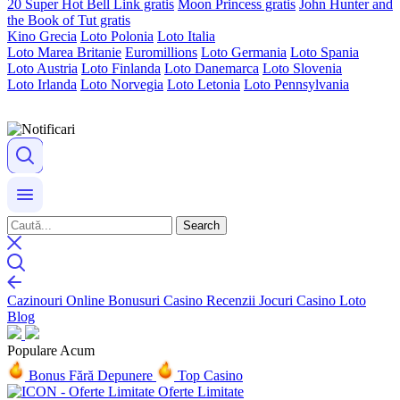
20 Super Hot Bell Link gratis
Moon Princess gratis
John Hunter and
the Book of Tut gratis
Kino Grecia
Loto Polonia
Loto Italia
Loto Marea Britanie
Euromillions
Loto Germania
Loto Spania
Loto Austria
Loto Finlanda
Loto Danemarca
Loto Slovenia
Loto Irlanda
Loto Norvegia
Loto Letonia
Loto Pennsylvania
Cazinouri Online
Bonusuri Casino
Recenzii
Jocuri Casino
Loto
Blog
Populare Acum
Bonus Fără Depunere
Top Casino
Oferte Limitate