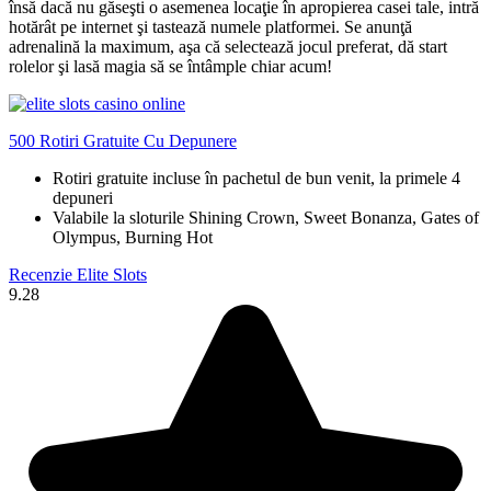
însă dacă nu găseşti o asemenea locaţie în apropierea casei tale, intră
hotărât pe internet şi tastează numele platformei. Se anunţă
adrenalină la maximum, aşa că selectează jocul preferat, dă start
rolelor şi lasă magia să se întâmple chiar acum!
500 Rotiri Gratuite Cu Depunere
Rotiri gratuite incluse în pachetul de bun venit, la primele 4
depuneri
Valabile la sloturile Shining Crown, Sweet Bonanza, Gates of
Olympus, Burning Hot
Recenzie Elite Slots
9.28