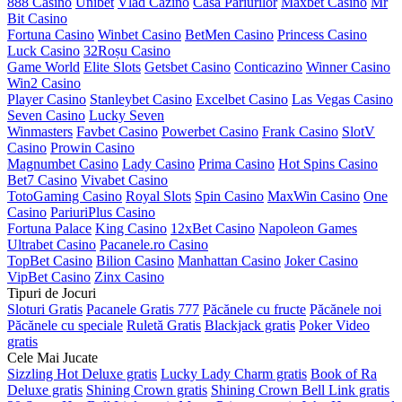
888 Casino
Unibet
Vlad Cazino
Casa Pariurilor
Maxbet Casino
Mr
Bit Casino
Fortuna Casino
Winbet Casino
BetMen Casino
Princess Casino
Luck Casino
32Roșu Casino
Game World
Elite Slots
Getsbet Casino
Conticazino
Winner Casino
Win2 Casino
Player Casino
Stanleybet Casino
Excelbet Casino
Las Vegas Casino
Seven Casino
Lucky Seven
Winmasters
Favbet Casino
Powerbet Casino
Frank Casino
SlotV
Casino
Prowin Casino
Magnumbet Casino
Lady Casino
Prima Casino
Hot Spins Casino
Bet7 Casino
Vivabet Casino
TotoGaming Casino
Royal Slots
Spin Casino
MaxWin Casino
One
Casino
PariuriPlus Casino
Fortuna Palace
King Casino
12xBet Casino
Napoleon Games
Ultrabet Casino
Pacanele.ro Casino
TopBet Casino
Bilion Casino
Manhattan Casino
Joker Casino
VipBet Casino
Zinx Casino
Tipuri de Jocuri
Sloturi Gratis
Pacanele Gratis 777
Păcănele cu fructe
Păcănele noi
Păcănele cu speciale
Ruletă Gratis
Blackjack gratis
Poker Video
gratis
Cele Mai Jucate
Sizzling Hot Deluxe gratis
Lucky Lady Charm gratis
Book of Ra
Deluxe gratis
Shining Crown gratis
Shining Crown Bell Link gratis