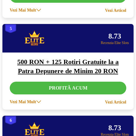
Vezi Mai Mult
Vezi Articol
5
8.73
Recenzia Elite Slots
500 RON + 125 Rotiri Gratuite la a
Patra Depunere de Minim 20 RON
PROFITĂ ACUM
Vezi Mai Mult
Vezi Articol
6
8.73
Recenzia Elite Slots