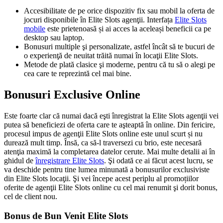
Accesibilitate de pe orice dispozitiv fix sau mobil la oferta de
jocuri disponibile în Elite Slots agenţii. Interfața
Elite Slots
mobile
este prietenoasă și ai acces la aceleași beneficii ca pe
desktop sau laptop.
Bonusuri multiple şi personalizate, astfel încât să te bucuri de
o experienţă de neuitat trăită numai în locaţii Elite Slots.
Metode de plată clasice şi moderne, pentru că tu să o alegi pe
cea care te reprezintă cel mai bine.
Bonusuri Exclusive Online
Este foarte clar că numai dacă eşti înregistrat la Elite Slots agenţii vei
putea să beneficiezi de oferta care te aşteaptă în online. Din fericire,
procesul impus de agenţii Elite Slots online este unul scurt și nu
durează mult timp. Însă, ca să-l traversezi cu brio, este necesară
atenţia maximă la completarea datelor cerute. Mai multe detalii ai în
ghidul de
înregistrare Elite Slots
. Şi odată ce ai făcut acest lucru, se
va deschide pentru tine lumea minunată a bonusurilor exclusiviste
din Elite Slots locaţii. Şi vei începe acest periplu al promoțiilor
oferite de agenţii Elite Slots online cu cel mai renumit şi dorit bonus,
cel de client nou.
Bonus de Bun Venit Elite Slots