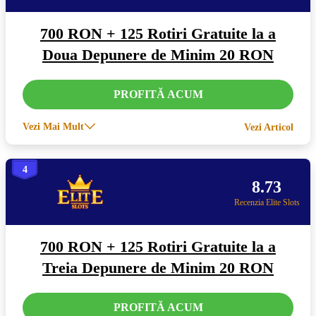
700 RON + 125 Rotiri Gratuite la a
Doua Depunere de Minim 20 RON
PROFITĂ ACUM
Vezi Mai Mult
Vezi Articol
4
8.73
Recenzia Elite Slots
700 RON + 125 Rotiri Gratuite la a
Treia Depunere de Minim 20 RON
PROFITĂ ACUM