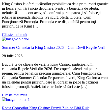
King Casino le oferă jucătorilor posibilitatea de a primi rotiri gratuite
în fiecare joi, fără nicio depunere. Pentru a beneficia de ofertă,
trebuie să ai un cont activ, să confirmi participarea și să folosești
rotirile în perioada stabilită. Pe scurt, oferta îți oferă: Cum
Funcționează Promoția Promoția este disponibilă pentru toți
jucătorii de la King […]
Citește mai mult
Summer Calendar la King Casino 2026 – Cum Devii Regele Verii
28 iulie 2026
Bucură-te de clipele de vară la King Casino, participând în
campania Regele Verii din 2026. Descoperă calendarul pentru
premii, pentru beneficii precum următoarele: Cum Funcționează
Campania Summer Calendar Pe parcursul verii, King Casino a creat
un calendar pentru jucătorii care își doresc să joace la cazinou
folosind promoții. Astfel, tot ce trebuie să faci este […]
Citește mai mult
Roata Comorilor King Casino: Premii Zilnice Fără Rulaj