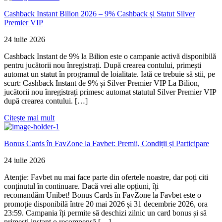
Cashback Instant Bilion 2026 – 9% Cashback și Statut Silver
Premier VIP
24 iulie 2026
Cashback Instant de 9% la Bilion este o campanie activă disponibilă
pentru jucătorii nou înregistrați. După crearea contului, primești
automat un statut în programul de loialitate. Iată ce trebuie să stii, pe
scurt: Cashback Instant de 9% și Silver Premier VIP La Bilion,
jucătorii nou înregistrați primesc automat statutul Silver Premier VIP
după crearea contului. […]
Citește mai mult
Bonus Cards în FavZone la Favbet: Premii, Condiții și Participare
24 iulie 2026
Atenție: Favbet nu mai face parte din ofertele noastre, dar poți citi
conținutul în continuare. Dacă vrei alte opțiuni, îți
recomandăm Unibet! Bonus Cards în FavZone la Favbet este o
promoție disponibilă între 20 mai 2026 și 31 decembrie 2026, ora
23:59. Campania îți permite să deschizi zilnic un card bonus și să
primești instant o recompensă […]