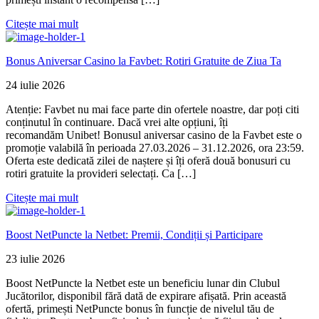
Citește mai mult
Bonus Aniversar Casino la Favbet: Rotiri Gratuite de Ziua Ta
24 iulie 2026
Atenție: Favbet nu mai face parte din ofertele noastre, dar poți citi
conținutul în continuare. Dacă vrei alte opțiuni, îți
recomandăm Unibet! Bonusul aniversar casino de la Favbet este o
promoție valabilă în perioada 27.03.2026 – 31.12.2026, ora 23:59.
Oferta este dedicată zilei de naștere și îți oferă două bonusuri cu
rotiri gratuite la provideri selectați. Ca […]
Citește mai mult
Boost NetPuncte la Netbet: Premii, Condiții și Participare
23 iulie 2026
Boost NetPuncte la Netbet este un beneficiu lunar din Clubul
Jucătorilor, disponibil fără dată de expirare afișată. Prin această
ofertă, primești NetPuncte bonus în funcție de nivelul tău de