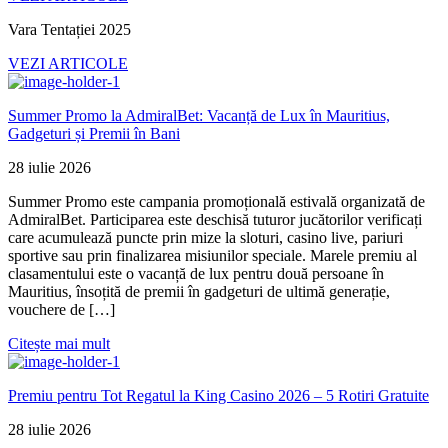
Vara Tentației 2025
VEZI ARTICOLE
Summer Promo la AdmiralBet: Vacanță de Lux în Mauritius,
Gadgeturi și Premii în Bani
28 iulie 2026
Summer Promo este campania promoțională estivală organizată de
AdmiralBet. Participarea este deschisă tuturor jucătorilor verificați
care acumulează puncte prin mize la sloturi, casino live, pariuri
sportive sau prin finalizarea misiunilor speciale. Marele premiu al
clasamentului este o vacanță de lux pentru două persoane în
Mauritius, însoțită de premii în gadgeturi de ultimă generație,
vouchere de […]
Citește mai mult
Premiu pentru Tot Regatul la King Casino 2026 – 5 Rotiri Gratuite
28 iulie 2026