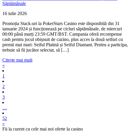
Săptămânale
16 iulie 2026
Promoția Stack-uri la PokerStars Casino este disponibilă din 31
ianuarie 2024 și funcționează pe cicluri săptămânale, de miercuri
00:00 până marți 23:59 GMT/BST. Campania oferă recompense
cash pentru jocul obișnuit de cazino, plus acces la două seifuri cu
premii mai mari: Seiful Platină și Seiful Diamant. Pentru a participa,
trebuie să fii jucător selectat, să […]
Citește mai mult
«
1
2
3
…
52
»
Fii la curent cu cele mai noi oferte la casino