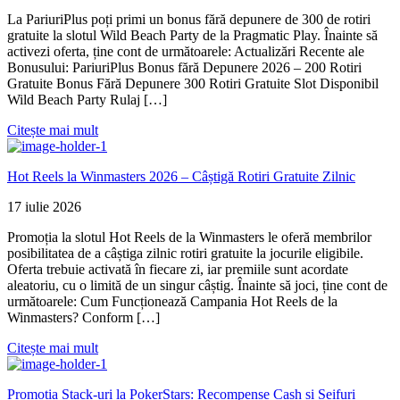
La PariuriPlus poți primi un bonus fără depunere de 300 de rotiri
gratuite la slotul Wild Beach Party de la Pragmatic Play. Înainte să
activezi oferta, ține cont de următoarele: Actualizări Recente ale
Bonusului: PariuriPlus Bonus fără Depunere 2026 – 200 Rotiri
Gratuite Bonus Fără Depunere 300 Rotiri Gratuite Slot Disponibil
Wild Beach Party Rulaj […]
Citește mai mult
Hot Reels la Winmasters 2026 – Câștigă Rotiri Gratuite Zilnic
17 iulie 2026
Promoția la slotul Hot Reels de la Winmasters le oferă membrilor
posibilitatea de a câștiga zilnic rotiri gratuite la jocurile eligibile.
Oferta trebuie activată în fiecare zi, iar premiile sunt acordate
aleatoriu, cu o limită de un singur câștig. Înainte să joci, ține cont de
următoarele: Cum Funcționează Campania Hot Reels de la
Winmasters? Conform […]
Citește mai mult
Promoția Stack-uri la PokerStars: Recompense Cash și Seifuri