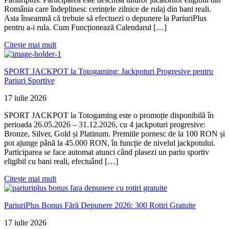
România care îndeplinesc cerințele zilnice de rulaj din bani reali.
Asta înseamnă că trebuie să efectuezi o depunere la PariuriPlus
pentru a-i rula. Cum Funcționează Calendarul […]
Citește mai mult
SPORT JACKPOT la Totogaming: Jackpoturi Progresive pentru
Pariuri Sportive
17 iulie 2026
SPORT JACKPOT la Totogaming este o promoție disponibilă în
perioada 26.05.2026 – 31.12.2026, cu 4 jackpoturi progresive:
Bronze, Silver, Gold și Platinum. Premiile pornesc de la 100 RON și
pot ajunge până la 45.000 RON, în funcție de nivelul jackpotului.
Participarea se face automat atunci când plasezi un pariu sportiv
eligibil cu bani reali, efectuând […]
Citește mai mult
PariuriPlus Bonus Fără Depunere 2026: 300 Rotiri Gratuite
17 iulie 2026