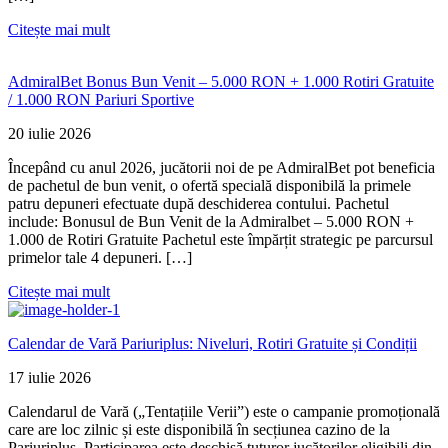
Citește mai mult
AdmiralBet Bonus Bun Venit – 5.000 RON + 1.000 Rotiri Gratuite
/ 1.000 RON Pariuri Sportive
20 iulie 2026
Începând cu anul 2026, jucătorii noi de pe AdmiralBet pot beneficia
de pachetul de bun venit, o ofertă specială disponibilă la primele
patru depuneri efectuate după deschiderea contului. Pachetul
include: Bonusul de Bun Venit de la Admiralbet – 5.000 RON +
1.000 de Rotiri Gratuite Pachetul este împărțit strategic pe parcursul
primelor tale 4 depuneri. […]
Citește mai mult
Calendar de Vară Pariuriplus: Niveluri, Rotiri Gratuite și Condiții
17 iulie 2026
Calendarul de Vară („Tentațiile Verii”) este o campanie promoțională
care are loc zilnic și este disponibilă în secțiunea cazino de la
Pariuriplus. Participarea este deschisă tuturor jucătorilor eligibili din