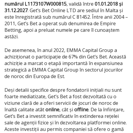
numărul L1173107W000815
, validă între
01.01.2018 și
31.12.2027
​​. Get’s Bet Online LTD are sediul în Malta și
este înregistrată sub numărul C 81452​​. Între anii 2004 –
2011, Get’s Bet a operat sub denumirea de Empire
Betting, apoi a preluat numele pe care îl cunoaștem
astăzi.
De asemenea, în anul 2022, EMMA Capital Group a
achiziționat o participație de 67% din Get’s Bet. Această
achiziție a marcat o etapă importantă în expansiunea
strategică a EMMA Capital Group în sectorul jocurilor
de noroc din Europa de Est.
Deși detalii specifice despre fondatorii inițiali nu sunt
foarte mediatizate, Get’s Bet a fost dezvoltată cu o
viziune clară de a oferi servicii de jocuri de noroc de
înaltă calitate atât
online
, cât și
offline
. De la înființare,
Get’s Bet a investit semnificativ în extinderea rețelei
sale de agenții fizice și în dezvoltarea platformei online.
Aceste investiții au permis companiei să ofere o gamă