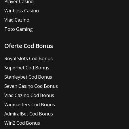
Player Casino
Winboss Casino
Vlad Cazino
Toto Gaming
Oferte Cod Bonus
Royal Slots Cod Bonus
Superbet Cod Bonus
Stanleybet Cod Bonus
Seven Casino Cod Bonus
Vlad Cazino Cod Bonus
Winmasters Cod Bonus
AdmiralBet Cod Bonus
Win2 Cod Bonus