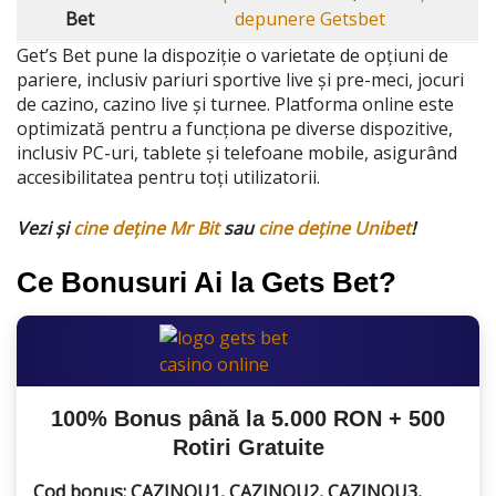
Bet
depunere Getsbet
Get’s Bet pune la dispoziție o varietate de opțiuni de
pariere, inclusiv pariuri sportive live și pre-meci, jocuri
de cazino, cazino live și turnee. Platforma online este
optimizată pentru a funcționa pe diverse dispozitive,
inclusiv PC-uri, tablete și telefoane mobile, asigurând
accesibilitatea pentru toți utilizatorii.
Vezi și
cine deține Mr Bit
sau
cine deține Unibet
!
Ce Bonusuri Ai la Gets Bet?
100% Bonus până la 5.000 RON + 500
Rotiri Gratuite
Cod bonus:
CAZINOU1, CAZINOU2, CAZINOU3,