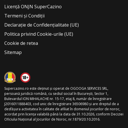
Licență ONJN SuperCazino
Termeni și Condiții
Declarație de Confidențialitate (UE)
Politica privind Cookie-urile (UE)
Cookie de retea
Sitemap
Supercazino.ro
este deținut și operat de OGOOGA SERVICES SRL,
persoană juridică română, cu sediul social în București, Sector 1,
Bulevardul ION MIHALACHE nr. 15-17, etaj 8, număr de înregistrare
J2016011888403, cod unic de înregistrare 36506980 și are dreptul de a
desfășura activitatea în calitate de afiliat în domeniul jocurilor de noroc,
acordat prin licența valabilă până la data de 31.10.2026, conform Deciziei
Oficiului Național al Jocurilor de Noroc, nr.1879/20.10.2016.