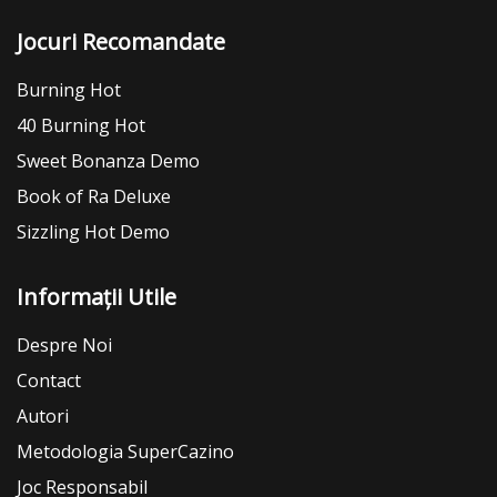
Jocuri Recomandate
Burning Hot
40 Burning Hot
Sweet Bonanza Demo
Book of Ra Deluxe
Sizzling Hot Demo
Informații Utile
Despre Noi
Contact
Autori
Metodologia SuperCazino
Joc Responsabil