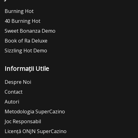
Burning Hot
40 Burning Hot
Sweet Bonanza Demo
Book of Ra Deluxe
Sizzling Hot Demo
Informații Utile
Despre Noi
Contact
Autori
Metodologia SuperCazino
Joc Responsabil
Licență ONJN SuperCazino