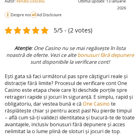
Autor:
Renata Dăscăliu
Ultimul update: 13 ianuarie
2026
Despre noi
Ad Disclosure
5/5 - (2 votes)
Atenție
: One Casino nu se mai regăsește în lista
noastră de oferte. Vezi ce alte
bonusuri fără depunere
sunt disponibile la verificare cont!
Ești gata să faci următorul pas spre câștiguri reale și
distracție fără limite? Procesul de verificare cont One
Casino este etapa cheie care îți deschide porțile spre
retrageri rapide și jocuri în siguranță. E simplu, rapid și
obligatoriu, dar vestea bună e că
One Casino
te
răsplătește chiar și pentru acest pas! Nu pierde timpul
– află cum să-ți validezi identitatea și bucură-te de toate
avantajele, inclusiv bonusuri fără depunere și acces
nelimitat la o lume plină de sloturi și jocuri de top.