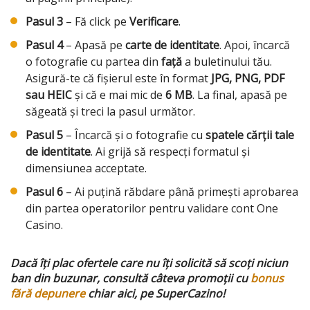
Pasul 3
– Fă click pe
Verificare
.
Pasul 4
– Apasă pe
carte de identitate
. Apoi, încarcă
o fotografie cu partea din
față
a buletinului tău.
Asigură-te că fișierul este în format
JPG, PNG, PDF
sau HEIC
și că e mai mic de
6 MB
. La final, apasă pe
săgeată și treci la pasul următor.
Pasul 5
– Încarcă și o fotografie cu
spatele cărții tale
de identitate
. Ai grijă să respecți formatul și
dimensiunea acceptate.
Pasul 6
– Ai puțină răbdare până primești aprobarea
din partea operatorilor pentru validare cont One
Casino.
Dacă îți plac ofertele care nu îți solicită să scoți niciun
ban din buzunar, consultă câteva promoții cu
bonus
fără depunere
chiar aici, pe SuperCazino!