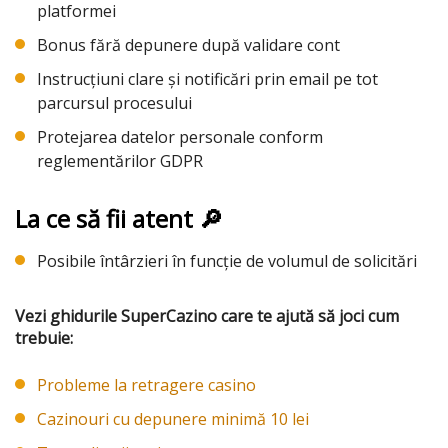
platformei
Bonus fără depunere după validare cont
Instrucțiuni clare și notificări prin email pe tot
parcursul procesului
Protejarea datelor personale conform
reglementărilor GDPR
La ce să fii atent 🔎
Posibile întârzieri în funcție de volumul de solicitări
Vezi ghidurile SuperCazino care te ajută să joci cum
trebuie:
Probleme la retragere casino
Cazinouri cu depunere minimă 10 lei