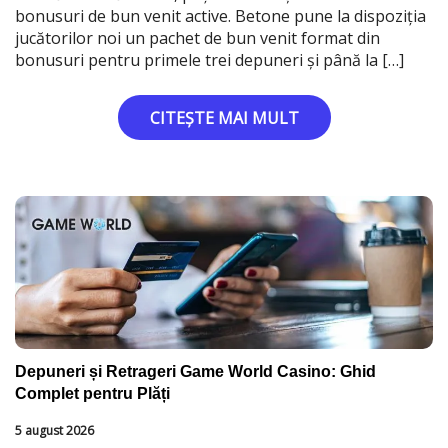
bonusuri de bun venit active. Betone pune la dispoziția
jucătorilor noi un pachet de bun venit format din
bonusuri pentru primele trei depuneri și până la […]
CITEȘTE MAI MULT
Depuneri și Retrageri Game World Casino: Ghid
Complet pentru Plăți
5 august 2026