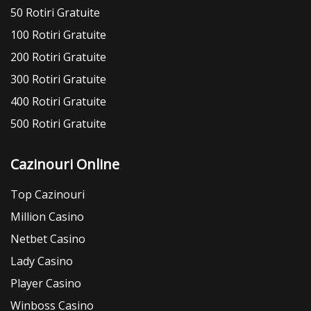
50 Rotiri Gratuite
100 Rotiri Gratuite
200 Rotiri Gratuite
300 Rotiri Gratuite
400 Rotiri Gratuite
500 Rotiri Gratuite
Cazinouri Online
Top Cazinouri
Million Casino
Netbet Casino
Lady Casino
Player Casino
Winboss Casino