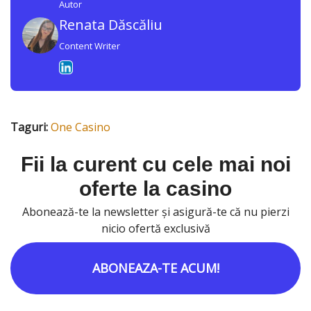
Autor
Renata Dăscăliu
Content Writer
Taguri:
One Casino
Fii la curent cu cele mai noi
oferte la casino
Abonează-te la newsletter și asigură-te că nu pierzi
nicio ofertă exclusivă
ABONEAZA-TE ACUM!