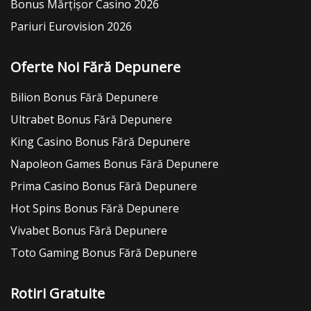
Bonus Mărțișor Casino 2026
Pariuri Eurovision 2026
Oferte Noi Fără Depunere
Bilion Bonus Fără Depunere
Ultrabet Bonus Fără Depunere
King Casino Bonus Fără Depunere
Napoleon Games Bonus Fără Depunere
Prima Casino Bonus Fără Depunere
Hot Spins Bonus Fără Depunere
Vivabet Bonus Fără Depunere
Toto Gaming Bonus Fără Depunere
Rotiri Gratuite