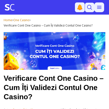
Home
One Casino
Verificare Cont One Casino – Cum Îți Validezi Contul One Casino?
Verificare Cont One Casino –
Cum Îți Validezi Contul One
Casino?