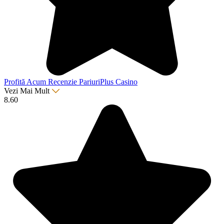
Profită Acum
Recenzie PariuriPlus Casino
Vezi Mai Mult
8.60