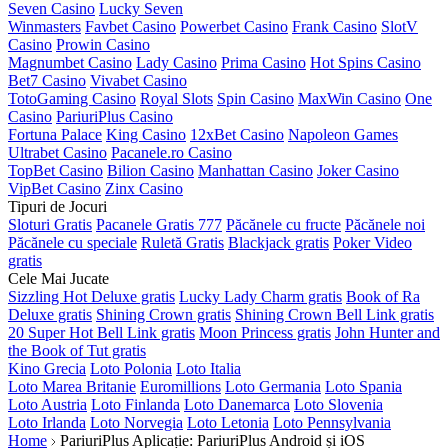
Seven Casino
Lucky Seven
Winmasters
Favbet Casino
Powerbet Casino
Frank Casino
SlotV
Casino
Prowin Casino
Magnumbet Casino
Lady Casino
Prima Casino
Hot Spins Casino
Bet7 Casino
Vivabet Casino
TotoGaming Casino
Royal Slots
Spin Casino
MaxWin Casino
One
Casino
PariuriPlus Casino
Fortuna Palace
King Casino
12xBet Casino
Napoleon Games
Ultrabet Casino
Pacanele.ro Casino
TopBet Casino
Bilion Casino
Manhattan Casino
Joker Casino
VipBet Casino
Zinx Casino
Tipuri de Jocuri
Sloturi Gratis
Pacanele Gratis 777
Păcănele cu fructe
Păcănele noi
Păcănele cu speciale
Ruletă Gratis
Blackjack gratis
Poker Video
gratis
Cele Mai Jucate
Sizzling Hot Deluxe gratis
Lucky Lady Charm gratis
Book of Ra
Deluxe gratis
Shining Crown gratis
Shining Crown Bell Link gratis
20 Super Hot Bell Link gratis
Moon Princess gratis
John Hunter and
the Book of Tut gratis
Kino Grecia
Loto Polonia
Loto Italia
Loto Marea Britanie
Euromillions
Loto Germania
Loto Spania
Loto Austria
Loto Finlanda
Loto Danemarca
Loto Slovenia
Loto Irlanda
Loto Norvegia
Loto Letonia
Loto Pennsylvania
Home
PariuriPlus Aplicație: PariuriPlus Android și iOS