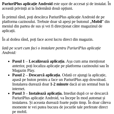
PariuriPlus aplicație Android
este ușor de accesat și de instalat. În
această privință ai la îndemână două opțiuni.
În primul rând, poți descărca PariuriPlus aplicație Android de pe
platforma cazinoului. Trebuie doar să apeși pe butonul „
Mobil
” din
meniul din partea de sus și vei fi direcționat către magazinul de
aplicații.
În al doilea rând, poți face acest lucru direct din magazin.
Iată pe scurt cum faci o instalare pentru PariuriPlus aplicație
Android:
Pasul 1
–
Localizează aplicația
. Așa cum ama menționat
anterior, poți localiza aplicație pe platforma cazinoului sau în
Magazin Play.
Pasul 2
–
Descarcă aplicația
. Odată ce ajungi la aplicație,
apasă pe buton pentru a face un PariuriPlus app download.
Instalarea durează doar
1-2 minute
dacă ai un semnal bun la
internet.
Pasul 3
–
Instalează aplicația.
Imediat după ce se descarcă
PariuriPlus aplicație Android, va începe în mod automat și
instalarea. Și aceasta durează foarte puțin timp. În doar câteva
momente te vei putea bucura de jocurile tale preferate direct
pe mobil.