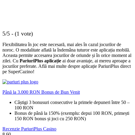
5/5 - (1 vote)
Flexibilitatea în joc este necesară, mai ales în cazul jocurilor de
noroc. O modalitate aflată la îndemâna tuturor este aplicația mobilă.
Aceasta permite accesarea jocurilor de oriunde și în orice moment al
zilei. Cu
PariuriPlus aplicație
ai doar avantaje, ai mereu aproape a
jocurilor preferate. Află mai multe despre aplicație PariuriPlus direct
pe SuperCazino!
Până la 3.000 RON Bonus de Bun Venit
Câștigi 3 bonusuri consecutive la primele depuneri între 50 –
100 RON
Bonus de până la 150% (exemplu: depui 100 RON, primești
150 RON bonus și joci cu 250 RON)
Recenzie PariuriPlus Casino
8.60