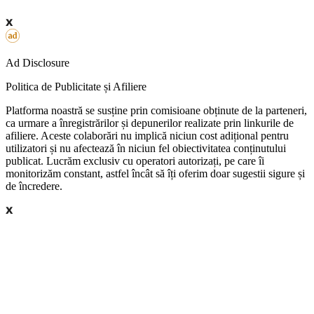
Ad Disclosure
Politica de Publicitate și Afiliere
Platforma noastră se susține prin comisioane obținute de la parteneri,
ca urmare a înregistrărilor și depunerilor realizate prin linkurile de
afiliere. Aceste colaborări nu implică niciun cost adițional pentru
utilizatori și nu afectează în niciun fel obiectivitatea conținutului
publicat. Lucrăm exclusiv cu operatori autorizați, pe care îi
monitorizăm constant, astfel încât să îți oferim doar sugestii sigure și
de încredere.