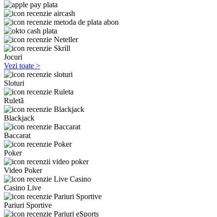
Jocuri
Vezi toate >
Sloturi
Ruletă
Blackjack
Baccarat
Poker
Video Poker
Casino Live
Pariuri Sportive