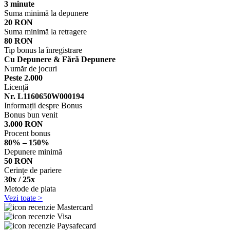
3 minute
Suma minimă la depunere
20 RON
Suma minimă la retragere
80 RON
Tip bonus la înregistrare
Cu Depunere & Fără Depunere
Număr de jocuri
Peste 2.000
Licență
Nr. L1160650W000194
Informații despre Bonus
Bonus bun venit
3.000 RON
Procent bonus
80% – 150%
Depunere minimă
50 RON
Cerințe de pariere
30x / 25x
Metode de plata
Vezi toate >