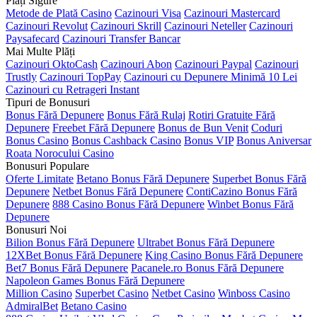
Plăți Sigure
Metode de Plată Casino
Cazinouri Visa
Cazinouri Mastercard
Cazinouri Revolut
Cazinouri Skrill
Cazinouri Neteller
Cazinouri
Paysafecard
Cazinouri Transfer Bancar
Mai Multe Plăți
Cazinouri OktoCash
Cazinouri Abon
Cazinouri Paypal
Cazinouri
Trustly
Cazinouri TopPay
Cazinouri cu Depunere Minimă 10 Lei
Cazinouri cu Retrageri Instant
Tipuri de Bonusuri
Bonus Fără Depunere
Bonus Fără Rulaj
Rotiri Gratuite Fără
Depunere
Freebet Fără Depunere
Bonus de Bun Venit
Coduri
Bonus Casino
Bonus Cashback Casino
Bonus VIP
Bonus Aniversar
Roata Norocului Casino
Bonusuri Populare
Oferte Limitate
Betano Bonus Fără Depunere
Superbet Bonus Fără
Depunere
Netbet Bonus Fără Depunere
ContiCazino Bonus Fără
Depunere
888 Casino Bonus Fără Depunere
Winbet Bonus Fără
Depunere
Bonusuri Noi
Bilion Bonus Fără Depunere
Ultrabet Bonus Fără Depunere
12XBet Bonus Fără Depunere
King Casino Bonus Fără Depunere
Bet7 Bonus Fără Depunere
Pacanele.ro Bonus Fără Depunere
Napoleon Games Bonus Fără Depunere
Million Casino
Superbet Casino
Netbet Casino
Winboss Casino
AdmiralBet
Betano Casino