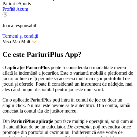
Pariuri eSports
Profită Acum
Joaca responsabil!
Termeni și condiții
Vezi Mai Mult
Ce este PariuriPlus App?
O
aplicație PariuriPlus
poate fi considerată o modalitate mereu
aflată la îndemână a jocurilor. Este o variantă mobilă a platformei de
jocuri online ce îți permite să accesezi mult mai ușor portofoliul de
jocuri și ofertele. Poate fi considerată un instrument de nădejde, mai
ales când timpul disponibil pentru joc este unul scurt.
Cu o aplicație PariuriPlus poți intra în contul de joc cu doar un
singur click. Nu mai este nevoie să te autentifici. Din contra, rămâi
conectat la contul tău de jucător mereu.
Din
PariuriPlus aplicație
poți face multiple operațiuni, ac și cum ai
fi autentificat de pe un calculator.
De exemplu
, poți revendica orice
promoție din portofoliul cazinoului. Indiferent că este vorba de