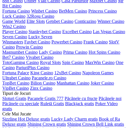
888 Casino
Unibet
Vlad Cazino
Casa Pariurilor
Maxbet Casino
Mr
Bit Casino
Fortuna Casino
Winbet Casino
BetMen Casino
Princess Casino
Luck Casino
32Roșu Casino
Game World
Elite Slots
Getsbet Casino
Conticazino
Winner Casino
Win2 Casino
Player Casino
Stanleybet Casino
Excelbet Casino
Las Vegas Casino
Seven Casino
Lucky Seven
Winmasters
Favbet Casino
Powerbet Casino
Frank Casino
SlotV
Casino
Prowin Casino
Magnumbet Casino
Lady Casino
Prima Casino
Hot Spins Casino
Bet7 Casino
Vivabet Casino
TotoGaming Casino
Royal Slots
Spin Casino
MaxWin Casino
One
Casino
PariuriPlus Casino
Fortuna Palace
King Casino
12xBet Casino
Napoleon Games
Ultrabet Casino
Pacanele.ro Casino
TopBet Casino
Bilion Casino
Manhattan Casino
Joker Casino
VipBet Casino
Zinx Casino
Tipuri de Jocuri
Sloturi Gratis
Pacanele Gratis 777
Păcănele cu fructe
Păcănele noi
Păcănele cu speciale
Ruletă Gratis
Blackjack gratis
Poker Video
gratis
Cele Mai Jucate
Sizzling Hot Deluxe gratis
Lucky Lady Charm gratis
Book of Ra
Deluxe gratis
Shining Crown gratis
Shining Crown Bell Link gratis