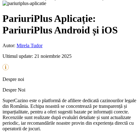
PariuriPlus Aplicație:
PariuriPlus Android și iOS
Autor:
Mirela Tudor
Ultimul update: 21 noiembrie 2025
Despre noi
Despre Noi
SuperCazino este o platformă de afiliere dedicată cazinourilor legale
din România. Echipa noastră se concentrează pe transparență și
imparțialitate, pentru a oferi sugestii bazate pe informații corecte.
Recenziile sunt realizate după evaluări detaliate și sunt actualizate
periodic, iar recomandările noastre provin din experiența directă cu
operatorii de jocuri.