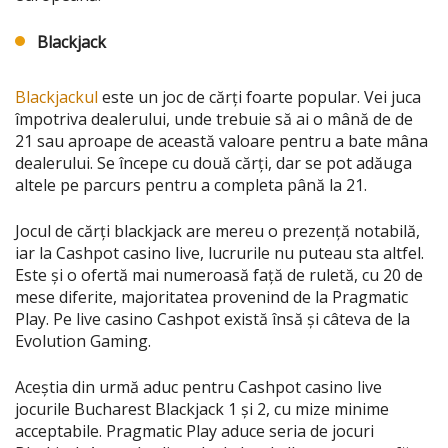
Blackjack
Blackjackul
este un joc de cărți foarte popular. Vei juca
împotriva dealerului, unde trebuie să ai o mână de de
21 sau aproape de această valoare pentru a bate mâna
dealerului. Se începe cu două cărți, dar se pot adăuga
altele pe parcurs pentru a completa până la 21.
Jocul de cărți blackjack are mereu o prezență notabilă,
iar la Cashpot casino live, lucrurile nu puteau sta altfel.
Este și o ofertă mai numeroasă față de ruletă, cu 20 de
mese diferite, majoritatea provenind de la Pragmatic
Play. Pe live casino Cashpot există însă și câteva de la
Evolution Gaming.
Aceștia din urmă aduc pentru Cashpot casino live
jocurile Bucharest Blackjack 1 și 2, cu mize minime
acceptabile. Pragmatic Play aduce seria de jocuri