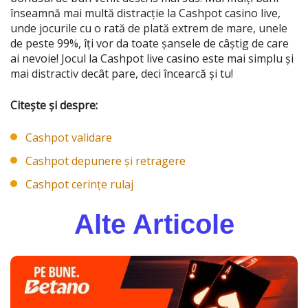
înseamnă mai multă distracție la Cashpot casino live,
unde jocurile cu o rată de plată extrem de mare, unele
de peste 99%, îți vor da toate șansele de câștig de care
ai nevoie! Jocul la Cashpot live casino este mai simplu și
mai distractiv decât pare, deci încearcă și tu!
Citește și despre:
Cashpot validare
Cashpot depunere și retragere
Cashpot cerințe rulaj
Alte Articole