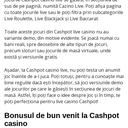
sus de pe pagină, numită Cazino Live. Poți afișa pagina
cu toate jocurile live sau le poți filtra prin subcategoriile
Live Roulette, Live Blackjack și Live Baccarat.
Toate aceste jocuri din Cashpot live casino nu au
variante demo, din motive evidente. Se joacă numai cu
bani reali, spre deosebire de alte tipuri de jocuri,
precum sloturi sau jocurile de masă virtuale, unde
există și versiunile gratis.
Așadar, la Cashpot casino live, nu poți testa un anumit
joc înainte de a-l juca. Poți totuși, pentru a cunoaște mai
bine regulile dacă ești începător, să joci versiunile demo
ale jocurilor pe care le găsești în secțiunea de jocuri de
masă. Astfel, îți poți face o idee despre joc și în timp, te
poți perfecționa pentru live casino Cashpot!
Bonusul de bun venit la Cashpot
casino