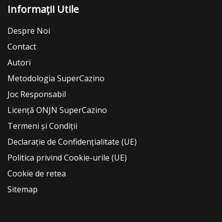
Informații Utile
Despre Noi
Contact
Autori
Metodologia SuperCazino
Joc Responsabil
Licență ONJN SuperCazino
Termeni și Condiții
Declarație de Confidențialitate (UE)
Politica privind Cookie-urile (UE)
Cookie de retea
Sitemap