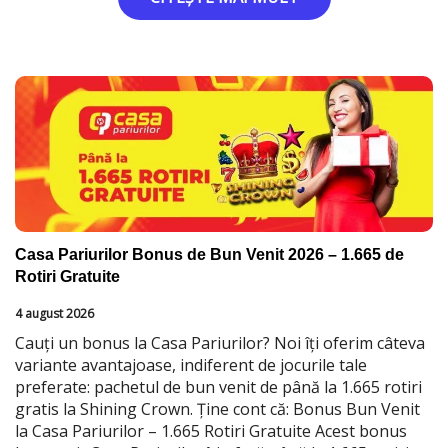
Casa Pariurilor Bonus de Bun Venit 2026 – 1.665 de
Rotiri Gratuite
4 august 2026
Cauți un bonus la Casa Pariurilor? Noi îți oferim câteva
variante avantajoase, indiferent de jocurile tale
preferate: pachetul de bun venit de până la 1.665 rotiri
gratis la Shining Crown. Ține cont că: Bonus Bun Venit
la Casa Pariurilor – 1.665 Rotiri Gratuite Acest bonus