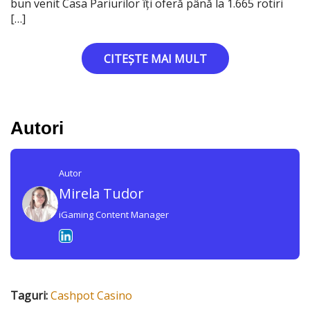
bun venit Casa Pariurilor îți oferă până la 1.665 rotiri
[…]
CITEȘTE MAI MULT
Autori
Autor
Mirela Tudor
iGaming Content Manager
Taguri:
Cashpot Casino