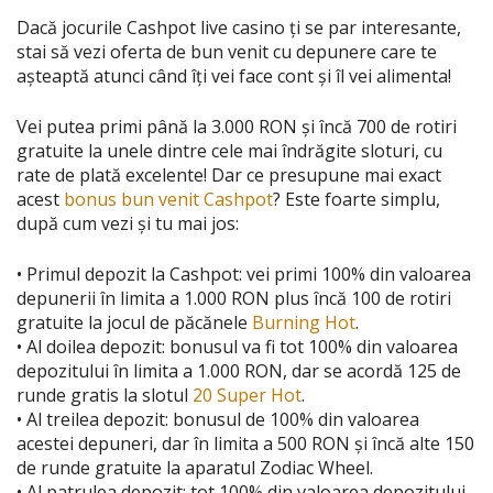
Dacă jocurile Cashpot live casino ți se par interesante,
stai să vezi oferta de bun venit cu depunere care te
așteaptă atunci când îți vei face cont și îl vei alimenta!
Vei putea primi până la 3.000 RON și încă 700 de rotiri
gratuite la unele dintre cele mai îndrăgite sloturi, cu
rate de plată excelente! Dar ce presupune mai exact
acest
bonus bun venit Cashpot
? Este foarte simplu,
după cum vezi și tu mai jos:
• Primul depozit la Cashpot: vei primi 100% din valoarea
depunerii în limita a 1.000 RON plus încă 100 de rotiri
gratuite la jocul de păcănele
Burning Hot
.
• Al doilea depozit: bonusul va fi tot 100% din valoarea
depozitului în limita a 1.000 RON, dar se acordă 125 de
runde gratis la slotul
20 Super Hot
.
• Al treilea depozit: bonusul de 100% din valoarea
acestei depuneri, dar în limita a 500 RON și încă alte 150
de runde gratuite la aparatul Zodiac Wheel.
• Al patrulea depozit: tot 100% din valoarea depozitului