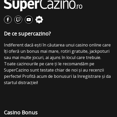
De ce supercazino?
Indiferent dacă ești în căutarea unui casino online care
îți oferă un bonus mai mare, rotiri gratuite, jackpoturi
sau mai multe jocuri, ai ajuns în locul care trebuie.
Toate cazinourile pe care ți le recomandăm pe
SuperCazino sunt testate chiar de noi și au recenzii
perfecte! Profită acum de bonusuri la înregistrare și da
startul distracției!
Casino Bonus