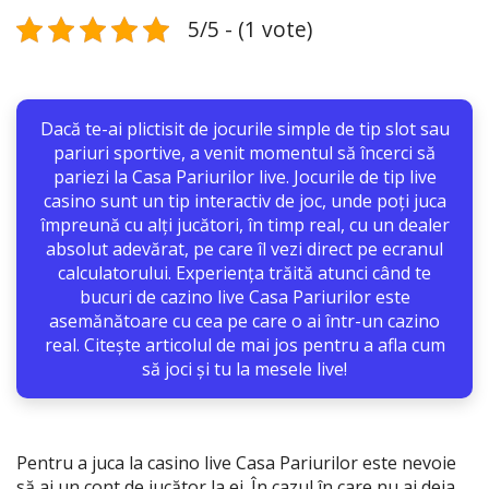
5/5 - (1 vote)
Dacă te-ai plictisit de jocurile simple de tip slot sau
pariuri sportive, a venit momentul să încerci să
pariezi la Casa Pariurilor live. Jocurile de tip live
casino sunt un tip interactiv de joc, unde poți juca
împreună cu alți jucători, în timp real, cu un dealer
absolut adevărat, pe care îl vezi direct pe ecranul
calculatorului. Experiența trăită atunci când te
bucuri de cazino live Casa Pariurilor este
asemănătoare cu cea pe care o ai într-un cazino
real. Citește articolul de mai jos pentru a afla cum
să joci și tu la mesele live!
Pentru a juca la casino live Casa Pariurilor este nevoie
să ai un cont de jucător la ei. În cazul în care nu ai deja