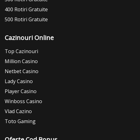
400 Rotiri Gratuite
500 Rotiri Gratuite
Cazinouri Online
Top Cazinouri
Million Casino
Netbet Casino
Lady Casino
Player Casino
Winboss Casino
Vlad Cazino
Toto Gaming
Oferte Cod Bonus