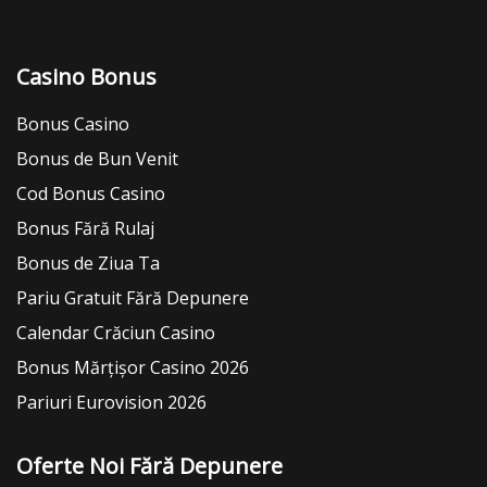
Casino Bonus
Bonus Casino
Bonus de Bun Venit
Cod Bonus Casino
Bonus Fără Rulaj
Bonus de Ziua Ta
Pariu Gratuit Fără Depunere
Calendar Crăciun Casino
Bonus Mărțișor Casino 2026
Pariuri Eurovision 2026
Oferte Noi Fără Depunere