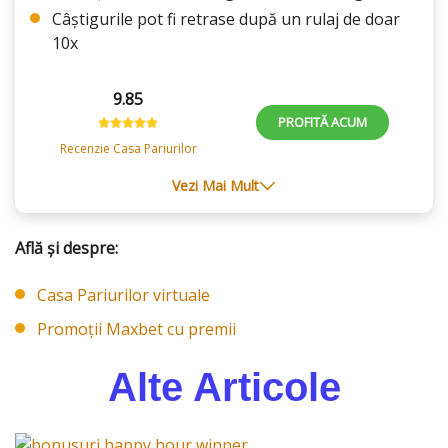
Câștigurile pot fi retrase după un rulaj de doar
10x
9.85
PROFITĂ ACUM
Recenzie Casa Pariurilor
Vezi Mai Mult
Află și despre:
Casa Pariurilor virtuale
Promoții Maxbet cu premii
Alte Articole