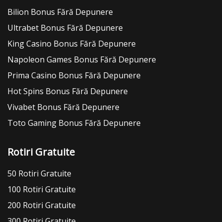
Bilion Bonus Fără Depunere
Ultrabet Bonus Fără Depunere
King Casino Bonus Fără Depunere
Napoleon Games Bonus Fără Depunere
Prima Casino Bonus Fără Depunere
Hot Spins Bonus Fără Depunere
Vivabet Bonus Fără Depunere
Toto Gaming Bonus Fără Depunere
Rotiri Gratuite
50 Rotiri Gratuite
100 Rotiri Gratuite
200 Rotiri Gratuite
300 Rotiri Gratuite