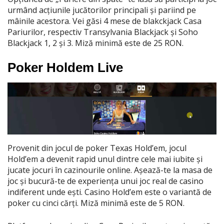
urmând acțiunile jucătorilor principali și pariind pe
mâinile acestora. Vei găsi 4 mese de blakckjack Casa
Pariurilor, respectiv Transylvania Blackjack și Soho
Blackjack 1, 2 și 3. Miză minimă este de 25 RON.
Poker Holdem Live
Provenit din jocul de poker Texas Hold’em, jocul
Hold’em a devenit rapid unul dintre cele mai iubite și
jucate jocuri în cazinourile online. Așează-te la masa de
joc și bucură-te de experiența unui joc real de casino
indiferent unde ești. Casino Hold’em este o variantă de
poker cu cinci cărţi. Miză minimă este de 5 RON.