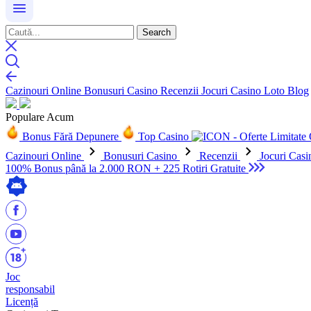
Cazinouri Online
Bonusuri Casino
Recenzii
Jocuri Casino
Loto
Blog
Populare Acum
Bonus Fără Depunere
Top Casino
O
Cazinouri Online
Bonusuri Casino
Recenzii
Jocuri Cas
100% Bonus până la 2.000 RON + 225 Rotiri Gratuite
Joc
responsabil
Licență