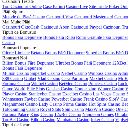
Cazinouri Testate
Top Cazinouri Online
Case Pariuri
Casino Live
Site-uri de Poker Onl
Plăți Sigure
Metode de Plată Casino
Cazinouri Visa
Cazinouri Mastercard
Cazinou
Mai Multe Plăți
Cazinouri OktoCash
Cazinouri Abon
Cazinouri Paypal
Cazinouri Tru
Tipuri de Bonusuri
Bonus Fără Depunere
Bonus Fără Rulaj
Rotiri Gratuite Fără Depune
Casino
Bonusuri Populare
Oferte Limitate
Betano Bonus Fără Depunere
Superbet Bonus Fără 
Bonusuri Noi
Bilion Bonus Fără Depunere
Ultrabet Bonus Fără Depunere
12XBet 
Bonus Fără Depunere
Million Casino
Superbet Casino
Netbet Casino
Winboss Casino
Admi
888 Casino
Unibet
Vlad Cazino
Casa Pariurilor
Maxbet Casino
Mr Bi
Fortuna Casino
Winbet Casino
BetMen Casino
Princess Casino
Luck
Game World
Elite Slots
Getsbet Casino
Conticazino
Winner Casino
W
Player Casino
Stanleybet Casino
Excelbet Casino
Las Vegas Casino
Winmasters
Favbet Casino
Powerbet Casino
Frank Casino
SlotV Cas
Magnumbet Casino
Lady Casino
Prima Casino
Hot Spins Casino
Bet
TotoGaming Casino
Royal Slots
Spin Casino
MaxWin Casino
One C
Fortuna Palace
King Casino
12xBet Casino
Napoleon Games
Ultrab
TopBet Casino
Bilion Casino
Manhattan Casino
Joker Casino
VipBet
Tipuri de Jocuri