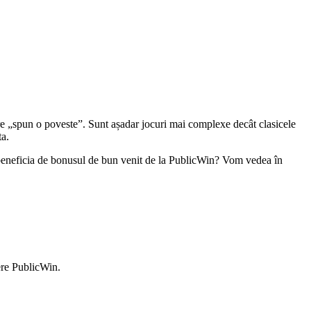
 care „spun o poveste”. Sunt așadar jocuri mai complexe decât clasicele
ta.
ți beneficia de bonusul de bun venit de la PublicWin? Vom vedea în
gere PublicWin.