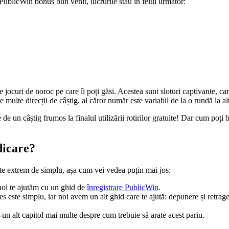
PublicWin bonus bun venit, lucrurile stau în felul următor:
de jocuri de noroc pe care îi poți găsi. Acestea sunt sloturi captivante,
ulte direcții de câștig, al căror număr este variabil de la o rundă la al
de un câștig frumos la finalul utilizării rotirilor gratuite! Dar cum po
dicare?
te extrem de simplu, așa cum vei vedea puțin mai jos:
 noi te ajutăm cu un ghid de
înregistrare PublicWin
.
es este simplu, iar noi avem un alt ghid care te ajută: depunere și retra
un alt capitol mai multe despre cum trebuie să arate acest pariu.