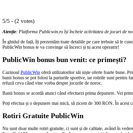
5/5 - (2 votes)
Atenție
: Platforma Publicwin.ro își încheie activitatea de jocuri de n
În ghidul de față, îți prezentăm toate detaliile pe care trebuie să le cu
PublicWin bonus te va convinge să încerci și tu acest operator!
PublicWin bonus bun venit: ce primești?
Cazinoul
PublicWin
oferă utilizatorilor săi niște oferte foarte bune.
banii bonus se pot folosi la pariurile sportive, iar rotirile sunt pent
refuză ceva când vine vorba despre jocurile de noroc.
Banii bonus se acordă atunci când efectuezi prima depunere. Vei prim
Poți efectua și o depunere mai mică, să zicem de 300 RON. În acest 
Rotiri Gratuite PublicWin
Nu sunt doar multe rotiri gratuite, ci sunt și de calitate, având în 