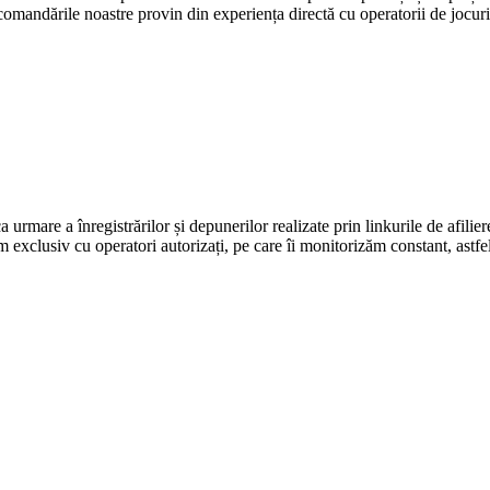
recomandările noastre provin din experiența directă cu operatorii de jocuri
 urmare a înregistrărilor și depunerilor realizate prin linkurile de afilier
m exclusiv cu operatori autorizați, pe care îi monitorizăm constant, astfel 