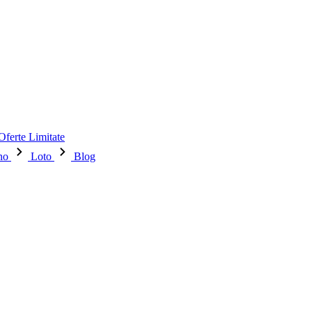
ferte Limitate
ino
Loto
Blog