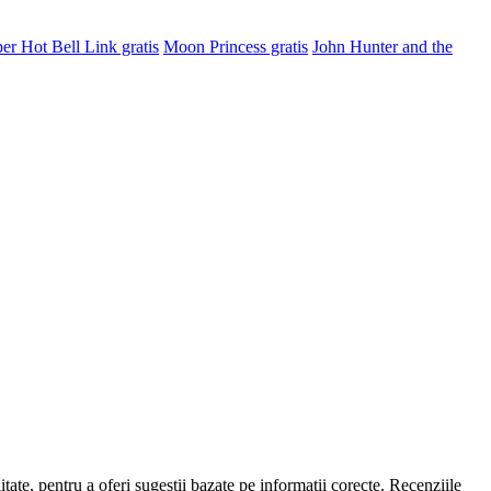
er Hot Bell Link gratis
Moon Princess gratis
John Hunter and the
ate, pentru a oferi sugestii bazate pe informații corecte. Recenziile