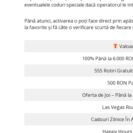
eventualele coduri speciale dacă operatorul le int
Până atunci, activarea o poți face direct prin apă
la favorite și fă câte o verificare scurtă de fiec
Valoa
100% Până la 6.000 RON
555 Rotiri Gratu
500 RON Pa
Oferta de Joi – Până l
Las Vegas Ro
Cadouri Zilnice În 
Happy Hours 