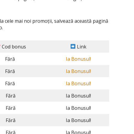
 la cele mai noi promoții, salvează această pagină
o.
Cod bonus
Link
Fără
Ia Bonusul!
Fără
Ia Bonusul!
Fără
Ia Bonusul!
Fără
Ia Bonusul!
Fără
Ia Bonusul!
Fără
Ia Bonusul!
Fără
Ia Bonusul!