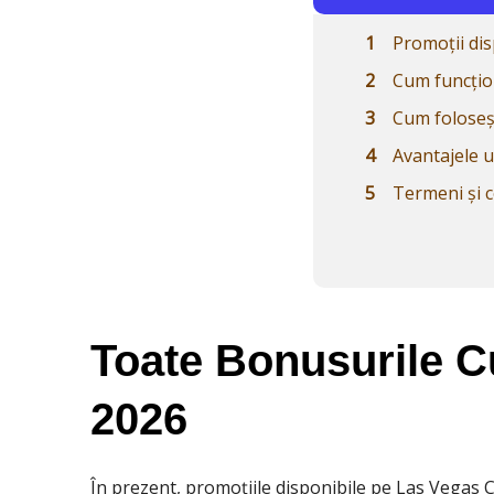
1
Promoții dis
2
Cum funcțio
3
Cum foloseș
4
Avantajele u
5
Termeni și c
Toate Bonusurile C
2026
În prezent, promoțiile disponibile pe Las Vegas C