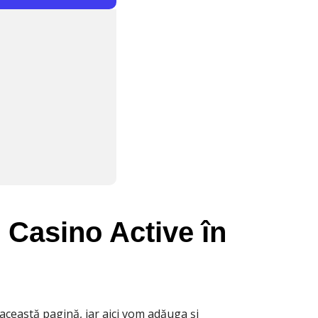
Casino Active în
 această pagină, iar aici vom adăuga și