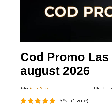
Cod Promo Las V
august 2026
Autor:
Andrei Stoica
Ultimul upda
5/5 - (1 vote)