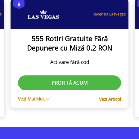
8
s
Recenzia LasVegas
555 Rotiri Gratuite Fără
Depunere cu Miză 0.2 RON
Activare fără cod
PROFITĂ ACUM
Vezi Mai Mult
Vezi Articol