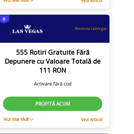
Vezi Mai Mult
Vezi Articol
6
Recenzia LasVegas
555 Rotiri Gratuite Fără
Depunere cu Valoare Totală de
111 RON
Activare fără cod
PROFITĂ ACUM
Vezi Mai Mult
Vezi Articol