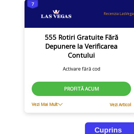
7
Recenzia LasVega
555 Rotiri Gratuite Fără
Depunere la Verificarea
Contului
Activare fără cod
PROFITĂ ACUM
Vezi Mai Mult
Vezi Articol
Cuprins