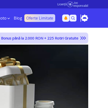
Joc
Licență
responsabil
Loto
Blog
Oferte Limitate
Bonus până la 2.000 RON + 225 Rotiri Gratuite