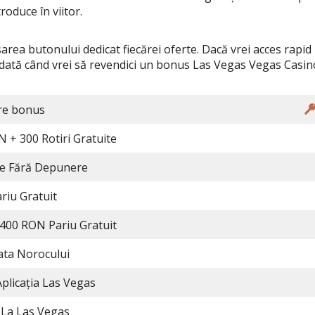
roduce în viitor.
sarea butonului dedicat fiecărei oferte. Dacă vrei acces rapid
are dată când vrei să revendici un bonus Las Vegas Vegas Casin
re bonus
 + 300 Rotiri Gratuite
ite Fără Depunere
riu Gratuit
a 400 RON Pariu Gratuit
ata Norocului
Aplicația Las Vegas
La Las Vegas