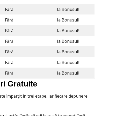
Fără
Ia Bonusul!
Fără
Ia Bonusul!
Fără
Ia Bonusul!
Fără
Ia Bonusul!
Fără
Ia Bonusul!
Fără
Ia Bonusul!
Fără
Ia Bonusul!
i Gratuite
te împărțit în trei etape, iar fiecare depunere
, astfel încât să știi la ce să te aștepți încă