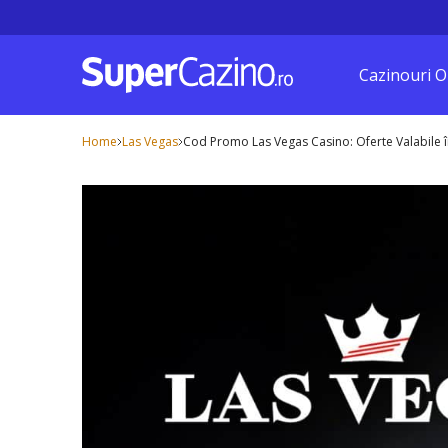
Cazinouri O
Home
Las Vegas
Cod Promo Las Vegas Casino: Oferte Valabile 