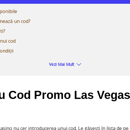
ponibile
nează un cod?
ti?
nui cod
ondiții
Vezi Mai Mult
u Cod Promo Las Vegas 
asino nu cer introducerea unui cod. Le găsești în lista de pe