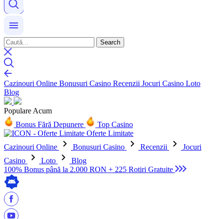
Cazinouri Online
Bonusuri Casino
Recenzii
Jocuri Casino
Loto
Blog
Populare Acum
Bonus Fără Depunere
Top Casino
Oferte Limitate
Cazinouri Online
Bonusuri Casino
Recenzii
Jocuri
Casino
Loto
Blog
100% Bonus până la 2.000 RON + 225 Rotiri Gratuite