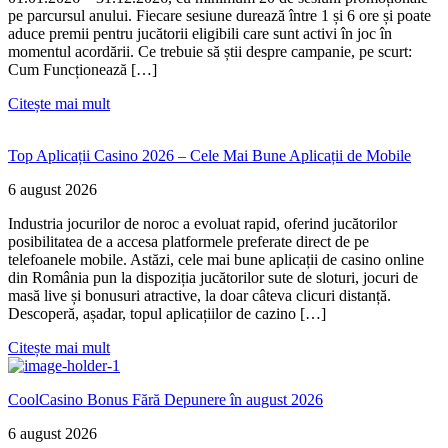
pe parcursul anului. Fiecare sesiune durează între 1 și 6 ore și poate
aduce premii pentru jucătorii eligibili care sunt activi în joc în
momentul acordării. Ce trebuie să știi despre campanie, pe scurt:
Cum Funcționează […]
Citește mai mult
Top Aplicații Casino 2026 – Cele Mai Bune Aplicații de Mobile
6 august 2026
Industria jocurilor de noroc a evoluat rapid, oferind jucătorilor
posibilitatea de a accesa platformele preferate direct de pe
telefoanele mobile. Astăzi, cele mai bune aplicații de casino online
din România pun la dispoziția jucătorilor sute de sloturi, jocuri de
masă live și bonusuri atractive, la doar câteva clicuri distanță.
Descoperă, așadar, topul aplicațiilor de cazino […]
Citește mai mult
CoolCasino Bonus Fără Depunere în august 2026
6 august 2026