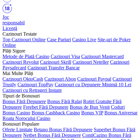
Joc
responsabil
Licență
Cazinouri Testate
Top Cazinouri Online
Case Pariuri
Casino Live
Site-uri de Poker
Online
Plăți Sigure
Metode de Plată Casino
Cazinouri Visa
Cazinouri Mastercard
Cazinouri Revolut
Cazinouri Skrill
Cazinouri Neteller
Cazinouri
Paysafecard
Cazinouri Transfer Bancar
Mai Multe Plăți
Cazinouri OktoCash
Cazinouri Abon
Cazinouri Paypal
Cazinouri
Trustly
Cazinouri TopPay
Cazinouri cu Depunere Minimă 10 Lei
Cazinouri cu Retrageri Instant
Tipuri de Bonusuri
Bonus Fără Depunere
Bonus Fără Rulaj
Rotiri Gratuite Fără
Depunere
Freebet Fără Depunere
Bonus de Bun Venit
Coduri
Bonus Casino
Bonus Cashback Casino
Bonus VIP
Bonus Aniversar
Roata Norocului Casino
Bonusuri Populare
Oferte Limitate
Betano Bonus Fără Depunere
Superbet Bonus Fără
Depunere
Netbet Bonus Fără Depunere
ContiCazino Bonus Fără