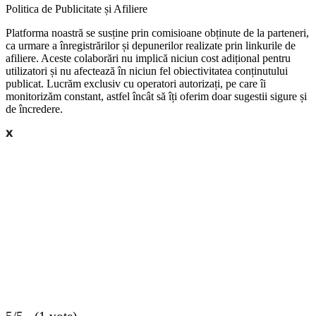
Politica de Publicitate și Afiliere
Platforma noastră se susține prin comisioane obținute de la parteneri,
ca urmare a înregistrărilor și depunerilor realizate prin linkurile de
afiliere. Aceste colaborări nu implică niciun cost adițional pentru
utilizatori și nu afectează în niciun fel obiectivitatea conținutului
publicat. Lucrăm exclusiv cu operatori autorizați, pe care îi
monitorizăm constant, astfel încât să îți oferim doar sugestii sigure și
de încredere.