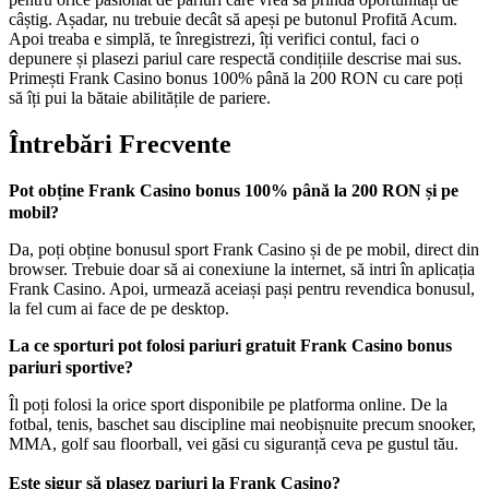
câștig. Așadar, nu trebuie decât să apeși pe butonul Profită Acum.
Apoi treaba e simplă, te înregistrezi, îți verifici contul, faci o
depunere și plasezi pariul care respectă condițiile descrise mai sus.
Primești Frank Casino bonus 100% până la 200 RON cu care poți
să îți pui la bătaie abilitățile de pariere.
Întrebări Frecvente
Pot obține Frank Casino bonus 100% până la 200 RON și pe
mobil?
Da, poți obține bonusul sport Frank Casino și de pe mobil, direct din
browser. Trebuie doar să ai conexiune la internet, să intri în aplicația
Frank Casino. Apoi, urmează aceiași pași pentru revendica bonusul,
la fel cum ai face de pe desktop.
La ce sporturi pot folosi pariuri gratuit Frank Casino bonus
pariuri sportive?
Îl poți folosi la orice sport disponibile pe platforma online. De la
fotbal, tenis, baschet sau discipline mai neobișnuite precum snooker,
MMA, golf sau floorball, vei găsi cu siguranță ceva pe gustul tău.
Este sigur să plasez pariuri la Frank Casino?