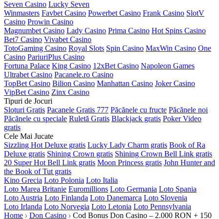
Seven Casino
Lucky Seven
Winmasters
Favbet Casino
Powerbet Casino
Frank Casino
SlotV
Casino
Prowin Casino
Magnumbet Casino
Lady Casino
Prima Casino
Hot Spins Casino
Bet7 Casino
Vivabet Casino
TotoGaming Casino
Royal Slots
Spin Casino
MaxWin Casino
One
Casino
PariuriPlus Casino
Fortuna Palace
King Casino
12xBet Casino
Napoleon Games
Ultrabet Casino
Pacanele.ro Casino
TopBet Casino
Bilion Casino
Manhattan Casino
Joker Casino
VipBet Casino
Zinx Casino
Tipuri de Jocuri
Sloturi Gratis
Pacanele Gratis 777
Păcănele cu fructe
Păcănele noi
Păcănele cu speciale
Ruletă Gratis
Blackjack gratis
Poker Video
gratis
Cele Mai Jucate
Sizzling Hot Deluxe gratis
Lucky Lady Charm gratis
Book of Ra
Deluxe gratis
Shining Crown gratis
Shining Crown Bell Link gratis
20 Super Hot Bell Link gratis
Moon Princess gratis
John Hunter and
the Book of Tut gratis
Kino Grecia
Loto Polonia
Loto Italia
Loto Marea Britanie
Euromillions
Loto Germania
Loto Spania
Loto Austria
Loto Finlanda
Loto Danemarca
Loto Slovenia
Loto Irlanda
Loto Norvegia
Loto Letonia
Loto Pennsylvania
Home
Don Casino
Cod Bonus Don Casino – 2.000 RON + 150