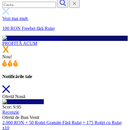
Vezi mai mult
100 RON Freebet fără Rulaj
PROFITĂ ACUM
Nou!
Notificările tale
Ofertă Nouă
Scor: 9.95
Recenzie
Ofertă de Bun Venit
2.000 RON + 50 Rotiri Gratuite Fără Rulaj + 175 Rotiri cu Rulaj
x10