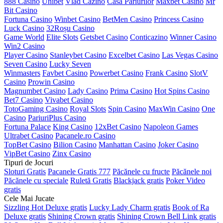
888 Casino
Unibet
Vlad Cazino
Casa Pariurilor
Maxbet Casino
Mr
Bit Casino
Fortuna Casino
Winbet Casino
BetMen Casino
Princess Casino
Luck Casino
32Roșu Casino
Game World
Elite Slots
Getsbet Casino
Conticazino
Winner Casino
Win2 Casino
Player Casino
Stanleybet Casino
Excelbet Casino
Las Vegas Casino
Seven Casino
Lucky Seven
Winmasters
Favbet Casino
Powerbet Casino
Frank Casino
SlotV
Casino
Prowin Casino
Magnumbet Casino
Lady Casino
Prima Casino
Hot Spins Casino
Bet7 Casino
Vivabet Casino
TotoGaming Casino
Royal Slots
Spin Casino
MaxWin Casino
One
Casino
PariuriPlus Casino
Fortuna Palace
King Casino
12xBet Casino
Napoleon Games
Ultrabet Casino
Pacanele.ro Casino
TopBet Casino
Bilion Casino
Manhattan Casino
Joker Casino
VipBet Casino
Zinx Casino
Tipuri de Jocuri
Sloturi Gratis
Pacanele Gratis 777
Păcănele cu fructe
Păcănele noi
Păcănele cu speciale
Ruletă Gratis
Blackjack gratis
Poker Video
gratis
Cele Mai Jucate
Sizzling Hot Deluxe gratis
Lucky Lady Charm gratis
Book of Ra
Deluxe gratis
Shining Crown gratis
Shining Crown Bell Link gratis