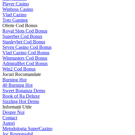
Player Casino
Winboss Casino
Vlad Cazino
Toto Gaming
Oferte Cod Bonus
Royal Slots Cod Bonus
Superbet Cod Bonus
Stanleybet Cod Bonus
Seven Casino Cod Bonus
Vlad Cazino Cod Bonus
Winmasters Cod Bonus
AdmiralBet Cod Bonus
Win2 Cod Bonus
Jocuri Recomandate
Burning Hot
40 Burning Hot
Sweet Bonanza Demo
Book of Ra Deluxe
Sizzling Hot Demo
Informații Utile
Despre Noi
Contact
Autori
Metodologia SuperCazino
Joc Responsabil