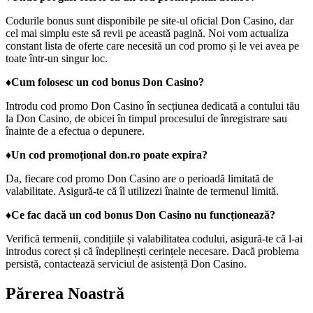
Codurile bonus sunt disponibile pe site-ul oficial Don Casino, dar
cel mai simplu este să revii pe această pagină. Noi vom actualiza
constant lista de oferte care necesită un cod promo și le vei avea pe
toate într-un singur loc.
♦️Cum folosesc un cod bonus Don Casino?
Introdu cod promo Don Casino în secțiunea dedicată a contului tău
la Don Casino, de obicei în timpul procesului de înregistrare sau
înainte de a efectua o depunere.
♦️Un cod promoțional don.ro poate expira?
Da, fiecare cod promo Don Casino are o perioadă limitată de
valabilitate. Asigură-te că îl utilizezi înainte de termenul limită.
♦️Ce fac dacă un cod bonus Don Casino nu funcționează?
Verifică termenii, condițiile și valabilitatea codului, asigură-te că l-ai
introdus corect și că îndeplinești cerințele necesare. Dacă problema
persistă, contactează serviciul de asistență Don Casino.
Părerea Noastră