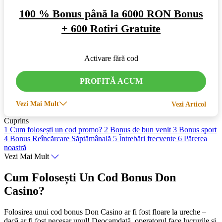
100 % Bonus până la 6000 RON Bonus
+ 600 Rotiri Gratuite
Activare fără cod
PROFITĂ ACUM
Vezi Mai Mult
Vezi Articol
Cuprins
1
Cum folosești un cod promo?
2
Bonus de bun venit
3
Bonus sport
4
Bonus Reîncărcare Săptămânală
5
Întrebări frecvente
6
Părerea
noastră
Vezi Mai Mult
Cum Folosești Un Cod Bonus Don
Casino?
Folosirea unui cod bonus Don Casino ar fi fost floare la ureche –
dacă ar fi fost necesar unul! Deocamdată, operatorul face lucrurile și