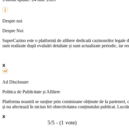
Despre noi
Despre Noi
SuperCazino este o platformă de afiliere dedicată cazinourilor legale d
sunt realizate după evaluări detaliate și sunt actualizate periodic, iar 
Ad Disclosure
Politica de Publicitate și Afiliere
Platforma noastră se susține prin comisioane obținute de la parteneri, ca
și nu afectează în niciun fel obiectivitatea conținutului publicat. Lucră
5/5 - (1 vote)