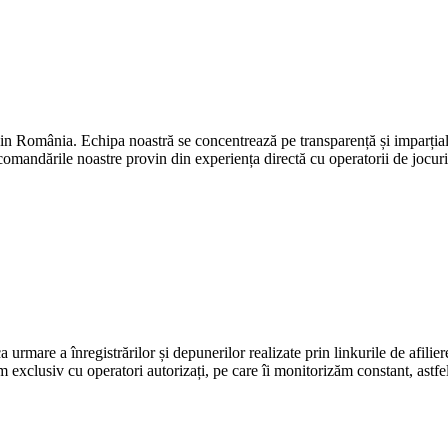
in România. Echipa noastră se concentrează pe transparență și imparțialit
recomandările noastre provin din experiența directă cu operatorii de jocuri
 urmare a înregistrărilor și depunerilor realizate prin linkurile de afilier
m exclusiv cu operatori autorizați, pe care îi monitorizăm constant, astfel 