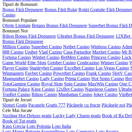
Tipuri de Bonusuri
Bonus Fără Depunere
Bonus Fără Rulaj
Rotiri Gratuite Fără Depune
Casino
Bonusuri Populare
Oferte Limitate
Betano Bonus Fără Depunere
Superbet Bonus Fără 
Bonusuri Noi
Bilion Bonus Fără Depunere
Ultrabet Bonus Fără Depunere
12XBet 
Bonus Fără Depunere
Million Casino
Superbet Casino
Netbet Casino
Winboss Casino
Admi
888 Casino
Unibet
Vlad Cazino
Casa Pariurilor
Maxbet Casino
Mr Bi
Fortuna Casino
Winbet Casino
BetMen Casino
Princess Casino
Luck
Game World
Elite Slots
Getsbet Casino
Conticazino
Winner Casino
W
Player Casino
Stanleybet Casino
Excelbet Casino
Las Vegas Casino
Winmasters
Favbet Casino
Powerbet Casino
Frank Casino
SlotV Cas
Magnumbet Casino
Lady Casino
Prima Casino
Hot Spins Casino
Bet
TotoGaming Casino
Royal Slots
Spin Casino
MaxWin Casino
One C
Fortuna Palace
King Casino
12xBet Casino
Napoleon Games
Ultrab
TopBet Casino
Bilion Casino
Manhattan Casino
Joker Casino
VipBet
Tipuri de Jocuri
Sloturi Gratis
Pacanele Gratis 777
Păcănele cu fructe
Păcănele noi
Pă
Cele Mai Jucate
Sizzling Hot Deluxe gratis
Lucky Lady Charm gratis
Book of Ra Delu
Book of Tut gratis
Kino Grecia
Loto Polonia
Loto Italia
Loto Marea Britanie
Euromillions
Loto Germania
Loto Spania