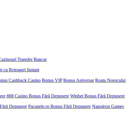
Cazinouri Transfer Bancar
i cu Retrageri Instant
nus Cashback Casino
Bonus VIP
Bonus Aniversar
Roata Norocului
ere
888 Casino Bonus Fără Depunere
Winbet Bonus Fără Depunere
Fără Depunere
Pacanele.ro Bonus Fără Depunere
Napoleon Games