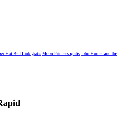
er Hot Bell Link gratis
Moon Princess gratis
John Hunter and the
Rapid