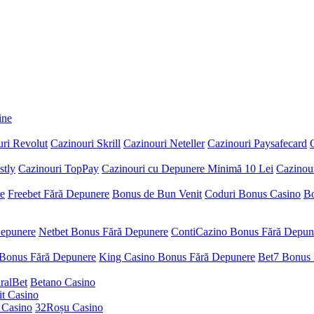
ine
ri Revolut
Cazinouri Skrill
Cazinouri Neteller
Cazinouri Paysafecard
stly
Cazinouri TopPay
Cazinouri cu Depunere Minimă 10 Lei
Cazinour
re
Freebet Fără Depunere
Bonus de Bun Venit
Coduri Bonus Casino
Bo
Depunere
Netbet Bonus Fără Depunere
ContiCazino Bonus Fără Depun
Bonus Fără Depunere
King Casino Bonus Fără Depunere
Bet7 Bonus 
ralBet
Betano Casino
t Casino
 Casino
32Roșu Casino