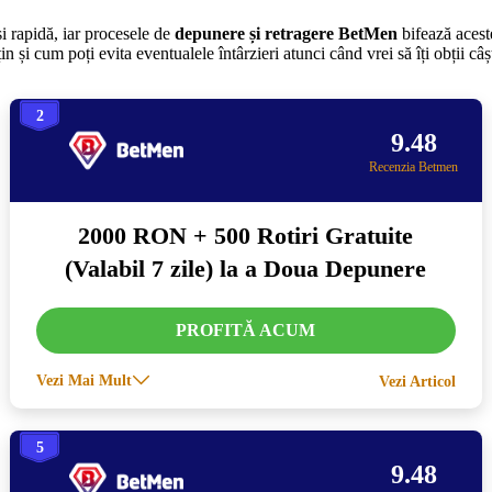
și rapidă, iar procesele de
depunere și retragere BetMen
bifează aceste
țin și cum poți evita eventualele întârzieri atunci când vrei să îți obții câș
2
9.48
Recenzia Betmen
2000 RON + 500 Rotiri Gratuite
(Valabil 7 zile) la a Doua Depunere
PROFITĂ ACUM
Vezi Mai Mult
Vezi Articol
5
9.48