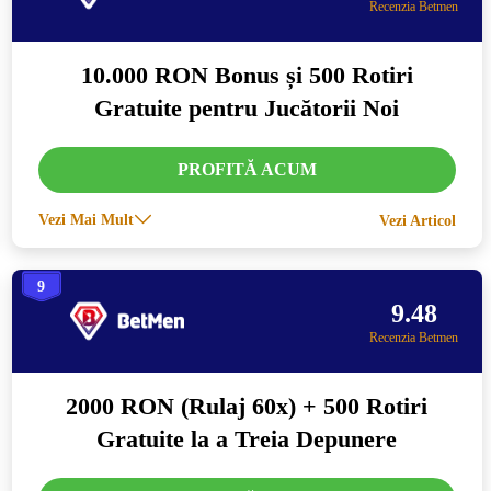
Recenzia Betmen
10.000 RON Bonus și 500 Rotiri
Gratuite pentru Jucătorii Noi
PROFITĂ ACUM
Vezi Mai Mult
Vezi Articol
9
9.48
Recenzia Betmen
2000 RON (Rulaj 60x) + 500 Rotiri
Gratuite la a Treia Depunere