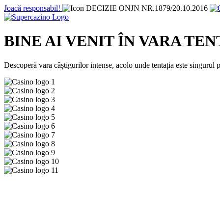
Joacă responsabil!
DECIZIE ONJN NR.1879/20.10.2016
BINE AI VENIT ÎN VARA TEN
Descoperă vara câștigurilor intense, acolo unde tentația este singurul par